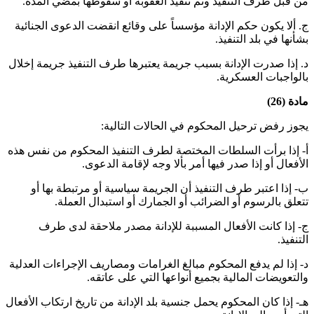
من قبل طرف التنفيذ وتم تنفيذ العقوبة أو سقوطها بمضي المدة
.
ج‌. ألا يكون حكم الإدانة مؤسساً على وقائع انقضت الدعوى الجنائية
بشأنها في بلد التنفيذ
.
د‌. إذا صدرت الإدانة بسبب جريمة يعتبرها طرف التنفيذ جريمة إخلال
بالواجبات العسكرية
.
مادة (26)
يجوز رفض ترحيل المحكوم في الحالات التالية:
أ- إذا برأت السلطات المختصة لطرف التنفيذ المحكوم من نفس هذه
الأفعال أو إذا صدر فيها أمر بألا وجه لإقامة الدعوى
.
ب- إذا اعتبر طرف التنفيذ أن الجريمة سياسية أو مرتبطة بها أو
تتعلق بالرسوم أو الضرائب أو الجمارك أو استبدال العملة
.
ج- إذا كانت الأفعال المسببة للإدانة مصدر ملاحقة لدى طرف
التنفيذ
.
د- إذا لم يدفع المحكوم مبالغ الغرامات ومصاريف الإجراءات العدلية
والتعويضات المالية بجميع أنواعها التي على عاتقه
.
هـ- إذا كان المحكوم يحمل جنسية بلد الإدانة من تاريخ ارتكاب الأفعال