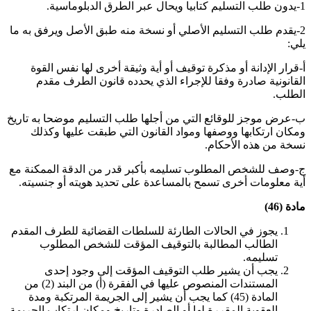
1-يدون طلب التسليم كتابيا ويحال عبر الطرق الدبلوماسية
.
2-يقدم طلب التسليم الأصلي أو نسخة منه طبق الأصل ويرفق به ما
يلي:
أ-قرار الإدانة أو مذكرة توقيف أو أية وثيقة أخرى لها نفس القوة
القانونية صادرة وفقا للإجراء الذي يحدده قانون الطرف مقدم
الطلب
.
ب-عرض موجز للوقائع التي من أجلها طلب التسليم موضحا به تاريخ
ومكان ارتكابها ووصفها ومواد القانون التي طبقت عليها وكذلك
نسخة من هذه الأحكام
.
ج-وصف للشخص المطلوب تسليمه بأكبر قدر من الدقة الممكنة مع
أية معلومات أخرى تسمح بالمساعدة على تحديد هويته أو جنسيته
.
مادة (46)
يجوز في الحالات الطارئة للسلطات القضائية للطرف المقدم
الطالب المطالبة بالتوقيف المؤقت للشخص المطلوب
تسليمه
.
يجب أن يشير طلب التوقيف المؤقت إلى وجود إحدى
المستندات المنصوص عليها في الفقرة (أ) من البند (2) من
المادة (45) كما يجب أن يشير إلى الجريمة المرتكبة ومدة
العقوبة المقررة لها أو الصادرة وتاريخ ومكان ارتكاب الجريمة