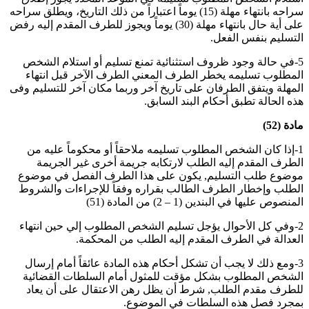
سراحه بانتهاء مهلة (15) يوماً اعتباراً من ذلك التاريخ، ويطلق سراحه
على أية حال بانتهاء مهلة (30) يوماً ويجوز للطرف المقدم إليه رفض
التسليم بنفس الفعل
.
5-في حالة وجود ظروف استثنائية تمنع تسليم أو استلام الشخص
المطلوب تسليمه يخطر الطرف المعني الطرف الآخر قبل انتهاء
المهلة ويتفق الطرفان على تاريخ آخر وربما مكان آخر للتسليم وفى
هذه الحالة تطبق أحكام البند السابق
.
مادة (52)
1-إذا كان الشخص المطلوب تسليمه ملاحقاً أو محكوماً عليه من
الطرف المقدم إليه الطلب لارتكابه جريمة أخرى غير الجريمة
موضوع طلب التسليم, يكون على هذا الطرف الفصل في موضوع
الطلب وإخطار الطرف الطالب بقراره وفقاً للإجراءات والشروط
المنصوص عليها في البندين (1 – 2) من المادة (51)
2-وفي كل الأحوال يؤجل تسليم الشخص المطلوب إلي حين انتهاء
العدالة في الطرف المقدم إليه الطلب من المحكمة
.
3-ومع ذلك لا يجب أن تشكل أحكام هذه المادة عائقاً أمام إرسال
الشخص المطلوب بشكل مؤقت للمثول أمام السلطات القضائية
للطرف مقدم الطلب, شرط أن يظل رهن الاعتقال على أن يعاد
بمجرد فصل هذه السلطات في الموضوع
.