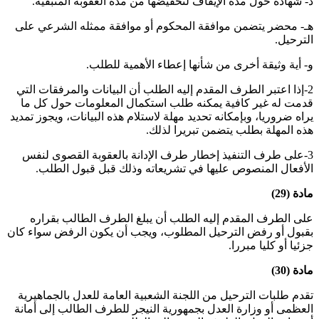
د- شهادة حول مدة الإيقاف لتخفيضها من مدة العقوبة المتبقية
.
هـ- محضر يتضمن موافقة المحكوم أو موافقة ممثله الشرعي على
الترحيل
.
و- أية وثيقة أخرى من شأنها إعطاء الأهمية للطلب
.
2-إذا اعتبر الطرف المقدم إليه الطلب أن البيانات والمرفقات التي
قدمت له غير كافية يمكنه طلب استكمال المعلومات حول كل ما
يراه ضروريا، وبإمكانه تحديد مهلة لاستلام هذه البيانات، ويجوز تمديد
هذه المهلة بطلب يتضمن تبريرا لذلك
.
3-على طرف التنفيذ إخطار طرف الإدانة بالعقوبة القصوى لنفس
الأفعال المنصوص عليها في تشريعاته وذلك قبل قبول الطلب
.
مادة (29)
على الطرف المقدم إليه الطلب أن يبلغ الطرف الطالب بقراره
بقبول أو رفض الترحيل المطلوب، ويجب أن يكون الرفض سواء كان
جزئيا أو كليا مبررا
.
مادة (30)
تقدم طلبات الترحيل من اللجنة الشعبية العامة للعدل بالجماهيرية
العظمى أو وزارة العدل بجمهورية النيجر للطرف الطالب إلى أمانة