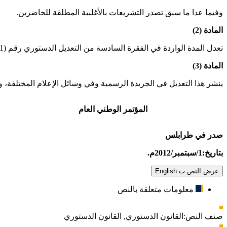
وفيما عدا ما سبق تصدر التشريعات بالأغلبية المطلقة للحاضرين.
المادة (2)
تعدل المدة الواردة في الفقرة السادسة من التعديل الدستوري رقم (1) لسنة 2012م. المشار إليه لا تتجاوز خمسين يوما من أول اجتماع له.
المادة (3)
ينشر هذا التعديل في الجريدة الرسمية وفي وسائل الإعلام المختلفة، ويسري اعتبار
المؤتمر الوطني العام
صدر في طرابلس
بتاريخ:1/سبتمبر/2012م.
عرض النص ب English
معلومات متعلقة بالنص
صنف النص:
القانون الدستوري
,
القانون الدستوري