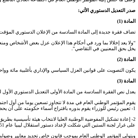
صدر التعديل الدستوري الأتي
:
المادة (1)
تضاف فقرة جديدة إلى المادة السادسة من الإعلان الدستوري المؤقت الصادر في 3 أغسطس 2011 م. يكون نصها 
“ولا يعد إخلالا بما ورد في أحكام هذا الإعلان عزل بعض الأشخاص ومنع
يخل بحق المعنيين في التقاضي”.
المادة (2)
يكون التصويت على قوانين العزل السياسي والإداري بأغلبية مائة وواح
المادة (3)
يعدل نص الفقرة السادسة من المادة الأولى التعديل الدستوري الأول لسنة 2012 م. على النحو ا
يقوم المؤتمر الوطني العام في مدة لا تتجاوز تسعين يوما من أول اجتماع
1- تعيين رئيس للوزراء يقوم بدوره باقتراح أسماء حكومته على أن يحظوا جميعا بثقة المؤتمر الوطني العام قبل مباشرة أعمالهم كحكومة مؤقتة كذلك يقوم المؤتمر بتعيين رؤساء الوظائف السيادية.
2- إعادة تشكيل المفوضية الوطنية العليا لانتخاب هيئة تأسيسية بطر
على غرار لجنة الستين التي شكلت لإعداد دستور استقلال ليبيا عام 1951 م.
ويتولى المؤتمر الوطني العام بموجب قانون خاص تحديد معايير وضوابط 