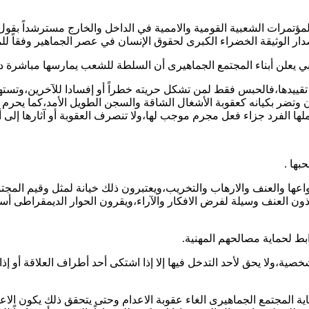
مؤتمرات الشعبية القومية والاممية في الداخل والخارج مسترشداً بقول
ار الوثيقة الخضراء الكبرى لحقوق الإنسان في عصر الجماهير وفقاً للمبا
 تقييدها،فالحبس فقط لمن تشكل حريته خطراً أو إفسادا للآخرين،وتستهد
 وتضر بكيانه كعقوبة الأشغال الشاقة والسجن الطويل الأمد،كما يحرم 
لها الفرد جزاء فعل مجرم موجب لها،ولا تنصرف العقوبة أو آثارها إلى أه
نواعها والعنف والارهاب والتخريب،ويعتبرون ذلك خيانة لمثل وقيم المج
ون العنف وسيلة لفرض الافكار والآراء،ويقرون الحوار الديمقراطى أسلو
خصية،ولا يحق لأحد التدخل فيها إلا إذا اشتكى أحد أطراف العلاقة أو إذ
غاية المجتمع الجماهيرى الغاء عقوبة الاعدام وحتى يتحقق ذلك يكون ال