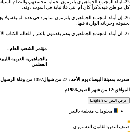
25- أبناء المجتمع الجماهيرى يلتزمون بحماية مجتمعهم،والنظام الس
كل مواطن فيه،ذكراً كان أم أنثى فلا نيابة في الموت دونه.
26- إن أبناء المجتمع الجماهيرى يلتزمون بما ورد في هذه الوثيقة،
بحقوقه وحرياته الواردة فيها.
27- ان أبناء المجتمع الجماهيرى وهم يقدمون باعتزاز للعالم الكتاب الأخضر دليلا للإنعتاق،ومنهاجاً لتحقيق الحرية،يبشرون الجماهير بعصر جديد تنهار فيه النظم الفاسدة،ويزول فيه العسف،والإستغلال.
مؤتمر الشعب العام
.
بالجماهيرية العربية الليبي
العظمى
صدرت بمدينة البيضاء يوم الأحد : 27
من شوال1397 من وفاة الرسول
الموافق:12 من شهر الصيف1988م
عرض النص ب English
معلومات متعلقة بالنص
صنف النص:
القانون الدستوري