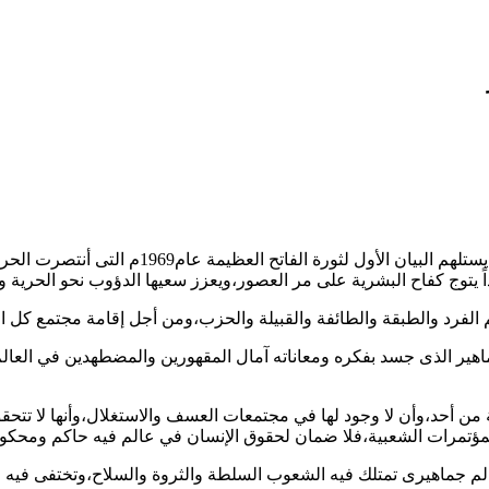
إن الشعب العربى الليبى المجتمع في المؤتمرات ال
م الفرد والطبقة والطائفة والقبيلة والحزب،ومن أجل إقامة مجتمع كل ا
هير الذى جسد بفكره ومعاناته آمال المقهورين والمضطهدين في العالم،و
من أحد،وأن لا وجود لها في مجتمعات العسف والاستغلال،وأنها لا تتحقق ا
لمؤتمرات الشعبية،فلا ضمان لحقوق الإنسان في عالم فيه حاكم ومحك
ببناء عالم جماهيرى تمتلك فيه الشعوب السلطة والثروة والسلاح،وتختفى 