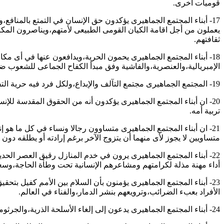
قوميات أخرى.
17- أبناء المجتمع الجماهيرى يؤكدون حق الإنسان في التمتع بالمنافع،وال
يعملون من أجل اقامة الكيان القومى الطبيعى لأمتهم،ويناصرون المكاف
ثقافتهم.
18- أبناء المجتمع الجماهيرى يحمون الحرية،ويدافعون عنها في أى
الإمبريالية،والعنصرية،والفاشية وفق مبدأ الكفاح الجماعى للشعوب ضد
19- المجتمع الجماهيرى مجتمع التآلف والإبداع،ولكل فرد فيه حرية التفكير،والبحث والإبتكار،ويسعى المجتمع الجماهيرى دأباً إلى ازدهار العلوم وارتقاء الفنون والآداب وضمان انتشارها جماهيرياً منعاً لاحتكارها.
20- ان أبناء المجتمع الجماهيرى يؤكدون أنه من الحقوق المقدسة للإ
تربية أمه.
21- ان أبناء المجتمع الجماهيرى متساوون رجالا ونساء في كل ما هو
متساويين لا يجوز لأى منهما أن يتزوج الآخر برغم إرادته أو يطلقه دون
22- أبناء المجتمع الجماهيرى يرون في خدم المنازل رقيق العصر ال
أداء مهنة مذلة لكرامتهم ومشاعرهم الإنسانية تحت وطأة الحاجة،وسع
23- أبناء المجتمع الجماهيرى يؤمنون بأن السلام بين الأمم كفيل بتح
الأفراد بعبء الضرائب،وترويعهم بنشر الدمار،والفناء في العالم.
24- أبناء المجتمع الجماهيرى يدعون إلى إلغاء الأسلحة الذرية،والجرثومية،والكيماوية،ووسائل الدمار الشامل،وإلى تدمير المخزون منها،ويدعون إلى تخليص البشرية من المحطات الذرية وخطر نفاياتها.