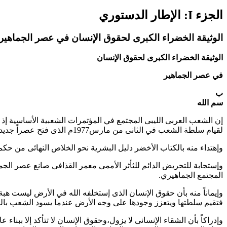
الجزء I: الإطار الدستوري
الوثيقة الخضراء الكبرى لحقوق الإنسان في عصر الجماهير
الوثيقة الخضراء الكبرى لحقوق الإنسان
في عصر الجماهير
ب
سم الله
لقيام سلطة الشعب في الثانى من مارس1977م الذى فتح عصراً جديداً يتوج كفاح البشرية على مر العصور،ويعزز سعيها الدؤوب نحو الحرية والانعتاق.
وإهتداء منه بالكتاب الأخضر دليل البشرية نحو الخلاص النهائى من حك
وإستجابة للتحريض الدائم للثأثر الأممى معمر القذافى صانع عصر الجما
المجتمع الجماهيري.
وإيماناً منه بأن حقوق الإنسان الذى إستخلفه الله في الأرض ليست هبة 
فتقيم سلطتها ويتعزز وجودها على وجه الأرض عندما يسود الشعب با
وإدراكاً بأن الشقاء الإنسانى لا يزول،وحقوق الإنسان لا تتأكد إلا 