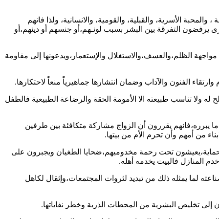
 ، والمحبة الأسرية، والقبلية، والقومية، والانسانية، ولذا فانهم
رى يرفضون التفرقة بين البشر بسبب لونـهم،أو جنسهم أو دينهم،أو
مواجهة الظلم،والعسف،والاستغلال والإستعمار،ويدعونها إلى مقاومة
ح له ولا تناسب طبيعته الا الأمومة الحقة والرضاعة الطبيعية فالطفل
 ما يبرره،فانهم يقررون أن الزواج مشاركة متكافئة بين طرفين
ناء من أمهم وأن تحرم الأم من بيتها.
ان وحماية،يعيشون تحت رحمة مخدوميهم،ضحايا الطغيان ويجبرون على
م المنازل فالبيت يخدمه أهله.
صناعته لما يمثله ذلك من تبديد لثروات المجتمعات،وإثقال لكاهل