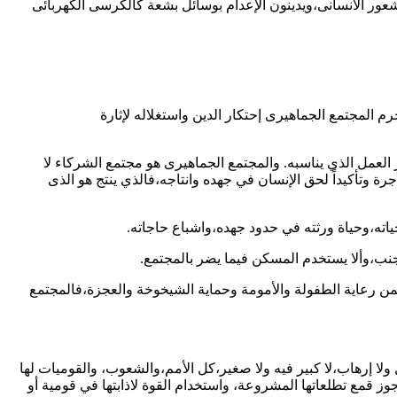
لشعور الانسانى،ويدينون الإعدام بوسائل بشعة كالكرسى الكهربائى
المجتمع الجماهيرى إحتكار الدين واستغلاله لإثارة
لعمل الذي يناسبه. والمجتمع الجماهيرى هو مجتمع الشركاء لا
رة وتأكيداً لحق الإنسان في جهده وانتاجه،فالذي ينتج هو الذى
من رعاية الطفولة والأمومة وحماية الشيخوخة والعجزة،فالمجتمع
ل ولا إرهاب،لا كبير فيه ولا صغير،كل الأمم،والشعوب، والقوميات لها
وز قمع تطلعاتها المشروعة، واستخدام القوة لاذابتها في قومية أو