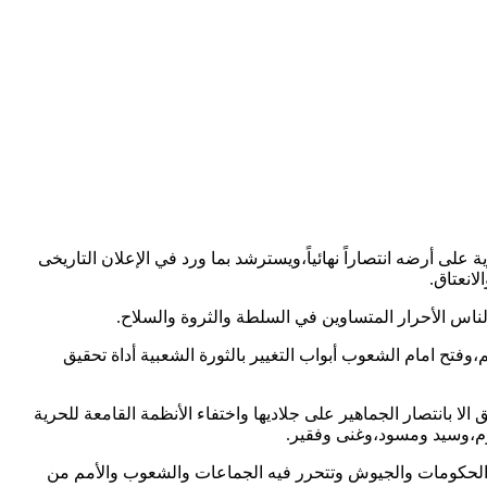
شعبية الأساسية إذ يستلهم البيان الأول لثورة الفاتح العظيمة عام1969م التى أنتصرت الحرية على أرضه انتصاراً نهائياً،ويسترشد بما ورد في الإعلان التاريخى
لناس الأحرار المتساوين في السلطة والثروة والسلاح.
فتح امام الشعوب أبواب التغيير بالثورة الشعبية أداة تحقيق
لا بانتصار الجماهير على جلاديها واختفاء الأنظمة القامعة للحرية
وم،وسيد ومسود،وغنى وفقير.
فيه الحكومات والجيوش وتتحرر فيه الجماعات والشعوب والأمم من