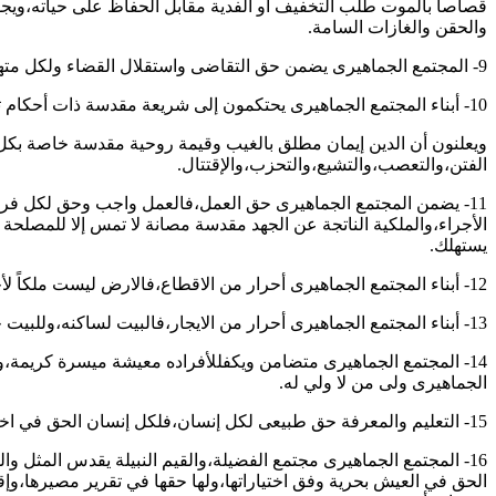
قصاصاً بالموت طلب التخفيف أو الفدية مقابل الحفاظ على حياته،ويجوز 
والحقن والغازات السامة.
9- المجتمع الجماهيرى يضمن حق التقاضى واستقلال القضاء ولكل متهم الحق في محاكمة عادلة ونزيهة.
10- أبناء المجتمع الجماهيرى يحتكمون إلى شريعة مقدسة ذات أحكام ثابتة لا تخضع للتغيير أو التبديل وهى الدين أو العرف.
ويعلنون أن الدين إيمان مطلق بالغيب وقيمة روحية مقدسة خاصة بكل 
الفتن،والتعصب،والتشيع،والتحزب،والإقتتال.
11- يضمن المجتمع الجماهيرى حق العمل،فالعمل واجب وحق لكل فرد 
الأجراء،والملكية الناتجة عن الجهد مقدسة مصانة لا تمس إلا للمصلحة ا
يستهلك.
12- أبناء المجتمع الجماهيرى أحرار من الاقطاع،فالارض ليست ملكاً لأحد،ولكل فرد الحق في استغلالها،للانتفاع بها شغلا وزراعة ورعياً مدى حياته،وحياة ورثته في حدود جهده،واشباع حاجاته.
13- أبناء المجتمع الجماهيرى أحرار من الايجار،فالبيت لساكنه،وللبيت حرمة مقدسة،على أن تراعى حقوق الجيران،الجار ذى القربى والجار الجنب،وألا يستخدم المسكن فيما يضر بالمجتمع.
14- المجتمع الجماهيرى متضامن ويكفللأفراده معيشة ميسرة كريمة،
الجماهيرى ولى من لا ولي له.
15- التعليم والمعرفة حق طبيعى لكل إنسان،فلكل إنسان الحق في اختيار التعليم الذي يناسبه،والمعرفة التى تروقه دون توجيه أو إجبار.
16- المجتمع الجماهيرى مجتمع الفضيلة،والقيم النبيلة يقدس المثل وال
الحق في العيش بحرية وفق اختياراتها،ولها حقها في تقرير مصيرها،وإقام