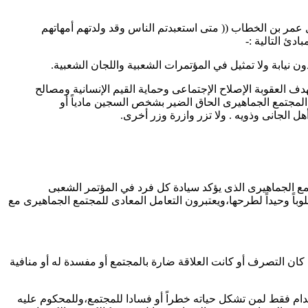
 عمر بن الخطاب (( متى استعبدتم الناس وقد ولدتهم أمهاتهم
دئ التالية :-
ف العقوبة الإصلاح الإجتماعى وحماية القيم الإنسانية ومصالح
المجتمع الجماهيرى الحاق الضير بشخص السجين مادياً أو
ل الجانى وذويه . ولا تزر وازرة وزر أخرى.
تمع الجماهيرى الذى يؤكد سيادة كل فرد في المؤتمر الشعبى
باً وحيداً لطرحها،ويعتبرون التعامل المعادى للمجتمع الجماهيرى مع
ا كان التصرف أو كانت العلاقة ضارة بالمجتمع أو مفسدة له أو منافية
اعدام فقط لمن تشكل حياته خطراً أو فسادا للمجتمع،وللمحكوم عليه