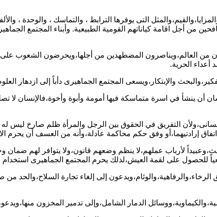
مزايا،والقيم،والمثل التى يوفرها الترابط ، والتماسك ، والوحدة ، والألفة
حين من أجل اقامة كياناتهم القومية الطبيعية. وأبناء المجتمع الجماهي
 مكان من العالم،ويناصرون المضطهدين من أجلها،ويحرضون الشعوب على 
 أعداء الحرية.
نسان أن ينشأ في اسرة متماسكة فيها أمومة وأبوة وأخوة،فالإنسان لا تصل
 إنسانى،ولأن التفريق في الحقوق بين الرجل والمرأة ظلم صارخ ليس له
 اتفاق إرادتيهما،أو وفق حكم محاكمة عادلة،وأنه من العسف أن يحرم الاب
حديث،وعبيداً لأرباب عملهم،لا ينظم وضعهم قانون،ولا يتوافر لهم ضم
ياً للحصول على لقمة العيش،لذلك يحرم المجتمع الجماهيرى استخدام خد
قيق الرخاء،والرفاهية،والوئام،ويدعون إلى إلغاء تجارة السلاح،والحد من 