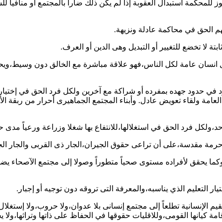
للمحكمة استبدال العقوبة إذا لم يكن ذلك ضاراً بالمجتمع أو منافياً ل
انسان عامة لكل الناس،فهو علاقة مباشرة مع الخالق دون وسيط،ويحرم 
في حدود جهده بمفرده أو شراكة مع آخرين ولكل فرد الحق في إختيار ا
لعامة ولقاء تعويض عادل. وأبناء المجتمع الجماهيرى أحرار من ربقة الأج
وكما يحقق لأفراده مستوى صحياً متطوراً وصولا إلى مجتمع الآصحاء يض
قيم الإنسانية تطلعاً إلى مجتمع إنسانى بلا عدوان،ولا حروب،ولا إستغلا
ة كيانها القومى،وللاقليات حقوقها في الحفاظ على ذاتها وتراثها،ولا يج