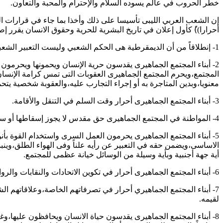
خطر الحروب في عالم يسوده السلام والإحترام والمحبة والتعاون.
إن الشعب العربي الليبى تأسيسا على ذلك وأخذا بما جاء في قرارات ال
أحرارا))ً كأول إعلان في تاريخ البشرية للحرية وحقوق الانسان يقرر إصد
1- إنطلاقاً من أن الديمقرطية هى الحكم الشعبي وليست التعبير الشعبي يعلن أبناء المجتمع الجماهيرى أن السلطة للشعب يمارسها مباشرة دون نيابة ولا تمثيل في المؤتمرات الشعبية واللجان الشعبية.
2- أبناء المجتمع الجماهيرى يقدسون حرية الإنسان ويحمونها ويحرمون
المجتمع،ويحرم المجتمع الجماهيرى العقوبات التى تمس كرامة الإنسان
معنويا،وبدين المتاجرة به أو إجراء التجارب عليه،والعقوبة شخصية يتحم
3- أبناء المجتمع الجماهيرى أحرار وقت السلم في التنقل والأقامة.
4- المواطنة في المجتمع الجماهيرى حق مقدس لا يجوز إسقاطها أو سحبها .
5- أبناء المجتمع الجماهيرى يحرمون العمل السرى واستخدام القوة بأ
الاساسى،ويضمن حقه في التعبير عن رأيه علناً وفى الهواء الطلق،وينبذ
أية جهة أجنبية وبأية وسيلة من الوسائل خيانة عظمى للمجتمع.
6- أبناء المجتمع الجماهيرى أحرار في تكوين الاتحادات والنقابات والروابط لحماية مصالحهم المهنية.
7- أبناء المجتمع الجماهيري أحرار في تصرفاتهم الخاصة،وعلاقاتهم الش
لقيمه.
8- أبناء المجتمع الجماهيرى يقدسون حياة الانسان ويحافظون عليها،و