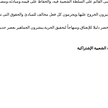
ياسى القائم على السلطة الشعبية فيه، والحفاظ على قيمه،ومبادئه،ومصا
ولا يجيزون الخروج عليها،ويجرمون كل فعل مخالف للمبادئ والحقوق الت
ة الشعبية الإشتراكية