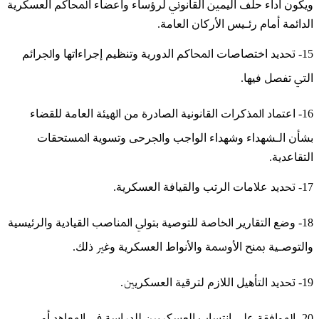
ﻭﻳﻜﻮﻥ ﺃﺩﺍﺀ ﺣﻠﻒ ﺍﻟﻴﻤﲔ ﺍﻟﻘﺎﻧﻮﱐ ﻟﺮﺅﺳﺎﺀ ﻭﺃﻋﻀﺎﺀ ﺍﶈﺎﻛﻢ ﺍﻟﻌﺴﻜﺮﻳﺔ
ﺍﻟﺪﺍﺋﻤﺔ ﺃﻣﺎﻡ ﺭﺋـﻴﺲ ﺍﻷﺭﻛﺎﻥ ﺍﻟﻌﺎﻣﺔ.
15- ﲢﺪﻳﺪ ﺍﺧﺘﺼﺎﺻﺎﺕ ﺍﶈﺎﻛﻢ ﺍﻟﺪﻭﺭﻳﺔ ﻭﺗﻨﻈﻴﻢ ﺇﺟﺮﺍﺀاتها ﻭﺍﳉﺮﺍﺋﻢ
ﺍﻟﱵ ﺗﻔﺼﻞ ﻓﻴﻬﺎ.
16- ﺍﻋﺘﻤﺎﺩ ﺍﳌﺬﻛﺮﺍﺕ ﺍﻟﻘﺎﻧﻮﻧﻴﺔ ﺍﻟﺼﺎﺩﺭﺓ ﻣﻦ ﺍﳍﻴﺌﺔ ﺍﻟﻌﺎﻣﺔ ﻟﻠﻘﻀﺎﺀ
ﺑﺸﺄﻥ ﺍﻟـﺸﻬﺪﺍﺀ ﻭﺷﻬﺪﺍﺀ ﺍﻟﻮﺍﺟﺐ ﻭﺍﳉﺮﺣﻰ ﻭﺗﺴﻮﻳﺔ ﺍﳌﺴﺘﺤﻘﺎﺕ
ﺍﻟﺘﻘﺎﻋﺪﻳﺔ.
17- ﲢﺪﻳﺪ ﻋﻼﻣﺎﺕ ﺍﻟﺮﺗﺐ ﻭﺍﻟﻘﻴﺎﻓﺔ ﺍﻟﻌﺴﻜﺮﻳﺔ.
18- ﻭﺿﻊ ﺍﻟﺘﻘﺎﺭﻳﺮ ﺍﳋﺎﺻﺔ ﻟﻠﺘﻮﺻﻴﺔ ﺑﺘﻮﱄ ﺍﳌﻨﺎﺻﺐ ﺍﻟﻘﻴﺎﺩﻳﺔ ﻭﺍﻟﺮﺋﻴﺴﻴﺔ
ﻭﺍﻟﺘﻮﺻـﻴﺔ ﲟﻨﺢ ﺍﻷﻭﲰﺔ ﻭﺍﻷﻧﻮﺍﻁ ﺍﻟﻌﺴﻜﺮﻳﺔ ﻭﻏﲑ ﺫﻟﻚ.
19- ﲢﺪﻳﺪ ﺍﻟﺘﺄﻫﻴﻞ ﺍﻟﻼﺯﻡ ﻟﺘﺮﻗﻴﺔ ﺍﻟﻌﺴﻜﺮﻳﲔ.
20- ﺍﳌﻮﺍﻓﻘﺔ ﻋﻠﻰ ﺍﻧﺘﺴﺎﺏ ﺍﻟﻌﺴﻜﺮﻳﲔ ﻟﻠﺪﺭﺍﺳﺔ ﰲ ﺍﳌﻌﺎﻫﺪ ﺃﻭ