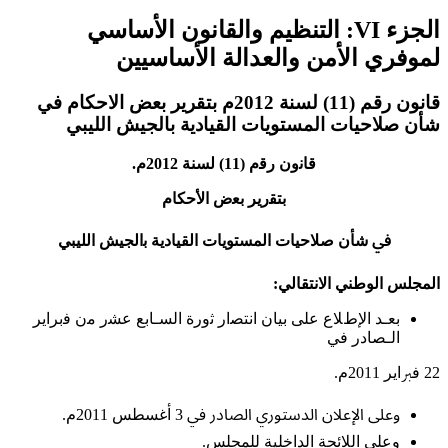
الجزء VI: التنظيم والقانون الأساسي
لموفري الأمن والعدالة الأساسيين
قانون رقم (11) لسنة 2012م بتقرير بعض الاحكام في
شأن صلاحيات المستويات القيادية بالجيش الليبي
ﻗﺎﻧوﻥ ﺭﻗم (11) ﻟﺴﻨﺔ 2012ﻡ.
ﺑﺘﻘرير ﺑﻌض ﺍﻷﺣﻜﺎﻡ
ﰲ
ﺷﺄﻥ ﺻﻼﺣﻴﺎﺕ المستويات ﺍﻟﻘﻴﺎﺩﻳﺔ ﺑالجيش ﺍﻟﻠﻴﺒﻲ
المجلس الوطني الانتقالي:
ﺑﻌـد ﺍﻹطﻼﻉ ﻋﻠﻰ ﺑﻴﺎﻥ ﺍﻧﺘﺼار ﺛوﺭﺓ ﺍﻟﺴـﺎﺑﻊ ﻋﺸر ﻣن ﻓبراير
ﺍﻟـﺼﺎﺩﺭ في
22 ﻓﱪﺍﻳﺮ 2011ﻡ.
ﻭﻋﻠﻰ ﺍﻹﻋﻼﻥ ﺍﻟﺪﺳﺘﻮﺭﻱ ﺍﻟﺼﺎﺩﺭ ﰲ 3 ﺃﻏﺴﻄﺲ 2011ﻡ.
ﻭﻋﻠﻰ ﺍﻟﻼﺋﺤﺔ ﺍﻟﺪﺍﺧﻠﻴﺔ ﻟﻠﻤﺠﻠﺲ.