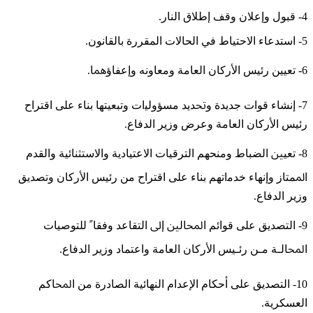
4- ﻗﺒﻮﻝ ﻭﺇﻋﻼﻥ ﻭﻗﻒ ﺇﻃﻼﻕ ﺍﻟﻨﺎﺭ.
5- ﺍﺳﺘﺪﻋﺎﺀ ﺍﻻﺣﺘﻴﺎﻁ في الحالات المقررة ﺑﺎﻟﻘﺎﻧﻮﻥ.
6- تعيين ﺭﺋﻴﺲ ﺍﻷﺭﻛﺎﻥ ﺍﻟﻌﺎﻣﺔ ﻭﻣﻌﺎﻭﻧﻪ ﻭﺇﻋﻔﺎﺅﳘﺎ.
7- ﺇﻧﺸﺎﺀ ﻗﻮﺍﺕ ﺟﺪﻳﺪﺓ ﻭﲢﺪﻳﺪ ﻣﺴﺆﻭﻟﻴات ﻭﺗﺒﻌﻴﺘﻬﺎ ﺑﻨﺎﺀ ﻋﻠﻰ ﺍﻗﺘﺮﺍﺡ
ﺭﺋﻴﺲ ﺍﻷﺭﻛﺎﻥ ﺍﻟﻌﺎﻣﺔ ﻭﻋﺮﺽ ﻭﺯﻳﺮ ﺍﻟﺪﻓﺎﻉ.
8- ﺗﻌﻴﲔ ﺍﻟﻀﺒﺎﻁ ﻭﻣﻨﺤﻬﻢ ﺍﻟﺘﺮﻗﻴﺎﺕ ﺍﻻﻋﺘﻴﺎﺩﻳﺔ ﻭﺍﻻﺳﺘﺜﻨﺎﺋﻴﺔ ﻭﺍﻟﻘﺪﻡ
ﺍﳌﻤﺘﺎﺯ ﻭﺇنهاء ﺧﺪﻣاتهم ﺑﻨﺎﺀ ﻋﻠﻰ ﺍﻗﺘﺮﺍﺡ ﻣﻦ ﺭﺋﻴﺲ ﺍﻷﺭﻛﺎﻥ ﻭﺗﺼﺪﻳﻖ
ﻭﺯﻳﺮ ﺍﻟﺪﻓﺎﻉ.
9- ﺍﻟﺘﺼﺪﻳﻖ ﻋﻠﻰ ﻗﻮﺍﺋﻢ ﺍﶈﺎﻟﲔ ﺇﱃ ﺍﻟﺘﻘﺎﻋﺪ ﻭﻓﻘﺎﹰ ﻟﻠﺘﻮﺻﻴﺎﺕ
ﺍﶈﺎﻟـﺔ ﻣـﻦ ﺭﺋـﻴﺲ ﺍﻷﺭﻛﺎﻥ ﺍﻟﻌﺎﻣﺔ ﻭﺍﻋﺘﻤﺎﺩ ﻭﺯﻳﺮ ﺍﻟﺪﻓﺎﻉ.
10- ﺍﻟﺘﺼﺪﻳﻖ ﻋﻠﻰ ﺃﺣﻜﺎﻡ ﺍﻹﻋﺪﺍﻡ ﺍﻟﻨﻬﺎﺋﻴﺔ ﺍﻟﺼﺎﺩﺭﺓ ﻣﻦ ﺍﶈﺎﻛﻢ
ﺍﻟﻌﺴﻜﺮﻳﺔ.