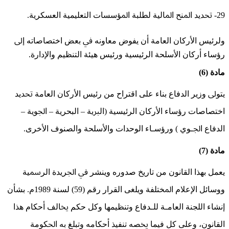
29- ﲢﺪﻳﺪ ﺍﳌﻨﺢ ﺍﳌﺎﻟﻴﺔ ﻟﻄﻠﺒﺔ ﺍﳌﺆﺳﺴﺎﺕ ﺍﻟﺘﻌﻠﻴﻤﻴﺔ ﺍﻟﻌﺴﻜﺮﻳﺔ.
ﻭﻟﺮﺋﻴﺲ ﺍﻷﺭﻛﺎﻥ ﺍﻟﻌﺎﻣﺔ ﺃﻥ ﻳﻔﻮﺽ ﻣﻌﺎﻭﻧﻪ ﰲ ﺑﻌﺾ ﺍﺧﺘﺼﺎﺻﺎﺗﻪ ﺇﱃ
ﺭﺅﺳﺎﺀ ﺃﺭﻛﺎﻥ ﺍﻷﺳﻠﺤﺔ ﺍﻟﺮﺋﻴﺴﻴﺔ ﻭﺭﺋﻴﺲ ﻫﻴﺌﺔ ﺍﻟﺘﻨﻈﻴﻢ ﻭﺍﻹﺩﺍﺭﺓ.
مادة (6)
ﻳﺘﻮﱃ ﻭﺯﻳﺮ ﺍﻟﺪﻓﺎﻉ ﺑﻨﺎﺀ ﻋﻠﻰ ﺍﻗﺘﺮﺍﺡ ﻣﻦ ﺭﺋﻴﺲ ﺍﻷﺭﻛﺎﻥ ﺍﻟﻌﺎﻣﺔ ﲢﺪﻳﺪ
ﺍﺧﺘﺼﺎﺻﺎﺕ ﺭﺅﺳﺎﺀ ﺍﻷﺭﻛﺎﻥ ﺍﻟﺮﺋﻴﺴﻴﺔ (ﺍﻟﱪﻳﺔ – ﺍﻟﺒﺤﺮﻳﺔ – ﺍﳉﻮﻳﺔ –
ﺍﻟﺪﻓﺎﻉ ﺍﳉـﻮﻱ ) ﻭﺭﺅﺳـﺎﺀ ﺍﻟﻮﺣﺪﺍﺕ ﻭﺍﻷﺳﻠﺤﺔ ﻭﺍﻟﺼﻨﻮﻑ ﺍﻷﺧﺮﻯ.
مادة (7)
ﻳﻌﻤﻞ بهذا ﺍﻟﻘﺎﻧﻮﻥ ﻣﻦ ﺗﺎﺭﻳﺦ ﺻﺪﻭﺭﻩ ﻭﻳﻨﺸﺮ ﰲ ﺍﳉﺮﻳﺪﺓ ﺍﻟﺮﲰﻴﺔ
ﻭﻭﺳﺎﺋﻞ ﺍﻹﻋﻼﻡ ﺍﳌﺨﺘﻠﻔﺔ ﻭﻳﻠﻐﻰ ﺍﻟﻘﺮﺍﺭ ﺭﻗﻢ (59) ﻟﺴﻨﺔ 1989ﻡ. ﺑﺸﺄﻥ
ﺇﻧﺸﺎﺀ ﺍﻟﻠﺠﻨﺔ ﺍﻟﻌﺎﻣـﺔ ﻟﻠـﺪﻓﺎﻉ ﻭﺗﻨﻈﻴﻤﻬﺎ ﻭﻛﻞ ﺣﻜﻢ ﳜﺎﻟﻒ ﺃﺣﻜﺎﻡ ﻫﺬﺍ
ﺍﻟﻘﺎﻧﻮﻥ، ﻭﻋﻠﻰ ﻛﻞ ﻓﻴﻤﺎ ﳜﺼﻪ ﺗﻨﻔﻴﺬ ﺃﺣﻜﺎﻣﻪ ﻭﺗﺒﻠﻎ ﺑﻪ ﺍﳊﻜﻮﻣﺔ