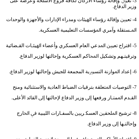
3- ﺗﻌﻴﲔ ﻭﺇﻗﺎﻟﺔ ﺭﺅﺳﺎﺀ ﺍﻷﺭﻛﺎﻥ ﻟﻜﺎﻓﺔ ﻓﺮﻭﻉ ﺍﻷﺳﻠﺤﺔ ﻭﻋﺮﺿﻪ ﻋﻠﻰ
ﻭﺯﻳﺮ ﺍﻟﺪﻓﺎﻉ.
4- ﺗﻌﻴﲔ ﻭﺇﻗﺎﻟﺔ ﺭﺅﺳﺎﺀ ﺍﳍﻴﺌﺎﺕ ﻭﻣﺪﺭﺍﺀ ﺍﻹﺩﺍﺭﺍﺕ ﻭﺍﻷﺟﻬﺰﺓ ﻭﺍﻟﻮﺣﺪﺍﺕ
ﺍﳌـﺴﺘﻘﻠﺔ ﻭﺁﻣﺮﻱ ﺍﳌﺆﺳﺴﺎﺕ ﺍﻟﺘﻌﻠﻴﻤﻴﺔ ﺍﻟﻌﺴﻜﺮﻳﺔ.
5- ﺍﻗﺘﺮﺍﺡ ﺗﻌﻴﲔ ﺍﳌﺪﻋﻲ ﺍﻟﻌﺎﻡ ﺍﻟﻌﺴﻜﺮﻱ ﻭﺃﻋﻀﺎﺀ ﺍﳍﻴﺌـﺎﺕ ﺍﻟﻘـﻀﺎﺋﻴﺔ
ﻭﺗﺮﻗﻴﺘـﻬﻢ ﻭﺗﺸﻜﻴﻞ ﺍﶈﺎﻛﻢ ﺍﻟﻌﺴﻜﺮﻳﺔ ﻭﺇﺣﺎﻟﺘﻬﺎ ﻟﻮﺯﻳﺮ ﺍﻟﺪﻓﺎﻉ.
6- ﺇﻋﺪﺍﺩ ﺍﳌﻮﺍﺯﻧﺔ ﺍﻟﺘﺴﻴﲑﻳﺔ المجمعة ﻟﻠﺠﻴﺶ ﻭﺇﺣﺎﻟﺘﻬﺎ ﻟﻮﺯﻳﺮ ﺍﻟﺪﻓﺎﻉ.
7- ﺍﻟﺘﻮﺻﻴﺎﺕ ﺍﳌﺘﻌﻠﻘﺔ ﺑﺘﺮﻗﻴﺎﺕ ﺍﻟﻀﺒﺎﻁ ﺍﻟﻌﺎﺩﻳﺔ ﻭﺍﻻﺳﺘﺜﻨﺎﺋﻴﺔ ﻭﻣﻨﺢ
ﺍﻟﻘـﺪﻡ ﺍﳌﻤﺘـﺎﺯ ﻭﺭﻓﻌﻬﺎ ﺇﱃ ﻭﺯﻳﺮ ﺍﻟﺪﻓﺎﻉ ﻹﺣﺎﻟﺘﻬﺎ ﺇﱃ ﺍﻟﻘﺎﺋﺪ ﺍﻷﻋﻠﻰ.
8- ﺗﺮﺷﻴﺢ ﺍﳌﻠﺤﻘﲔ ﺍﻟﻌﺴﻜ ﺮﻳﲔ ﺑﺎﻟﺴﻔـﺎﺭﺍﺕ ﺍﻟﻠﻴﺒﻴﺔ ﰲ ﺍﳋﺎﺭﺝ
ﻭﺇﺣﺎﻟﺘـﻬﺎ ﺇﱃ ﻭﺯﻳﺮ ﺍﻟﺪﻓﺎﻉ.