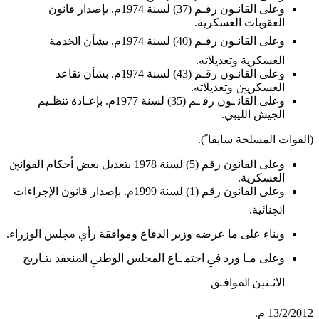
ﻭﻋﻠﻰ ﺍﻟﻘﺎﻧـﻮﻥ ﺭﻗـﻢ (37) ﻟﺴﻨﺔ 1974ﻡ. ﺑﺈﺻﺪﺍﺭ ﻗﺎﻧﻮﻥ
ﺍﻟﻌﻘﻮﺑﺎﺕ ﺍﻟﻌﺴﻜﺮﻳﺔ.
ﻭﻋﻠﻰ ﺍﻟﻘﺎﻧـﻮﻥ ﺭﻗـﻢ (40) ﻟﺴﻨﺔ 1974ﻡ. ﺑﺸﺄﻥ ﺍﳋﺪﻣﺔ
ﺍﻟﻌﺴﻜﺮﻳﺔ ﻭﺗﻌﺪﻳﻼﺗﻪ.
ﻭﻋﻠﻰ ﺍﻟﻘﺎﻧـﻮﻥ ﺭﻗـﻢ (43) ﻟﺴﻨﺔ 1974ﻡ. ﺑﺸﺄﻥ ﺗﻘﺎﻋﺪ
ﺍﻟﻌﺴﻜﺮﻳﲔ ﻭﺗﻌﺪﻳﻼﺗﻪ.
ﻭﻋﻠﻰ ﺍﻟﻘﺎﻧ ـﻮﻥ ﺭﻗ ـﻢ (35) ﻟﺴﻨﺔ 1977ﻡ. ﺑﺈﻋـﺎﺩﺓ ﺗﻨﻈـﻴﻢ
الجيش الليبي.
(القوات المسلحة ﺳﺎﺑﻘﺎﹰ).
ﻭﻋﻠﻰ ﺍﻟﻘﺎﻧﻮﻥ ﺭﻗﻢ (5) ﻟﺴﻨﺔ 1978 ﺑﺘﻌﺪﻳﻞ ﺑﻌﺾ ﺃﺣﻜﺎﻡ ﺍﻟﻘﻮﺍﻧﲔ
ﺍﻟﻌﺴﻜﺮﻳﺔ.
ﻭﻋﻠﻰ ﺍﻟﻘﺎﻧﻮﻥ ﺭﻗﻢ (1) ﻟﺴﻨﺔ 1999ﻡ. ﺑﺈﺻﺪﺍﺭ ﻗﺎﻧﻮﻥ ﺍﻹﺟﺮﺍﺀﺍﺕ
ﺍﳉﻨﺎﺋﻴﺔ.
ﻭﺑﻨﺎﺀ ﻋﻠﻰ ﻣﺎ ﻋﺮﺿﻪ ﻭﺯﻳﺮ ﺍﻟﺪﻓﺎﻉ ﻭﻣﻮﺍﻓﻘﺔ ﺭﺃﻱ ﳎﻠﺲ ﺍﻟﻮﺯﺭﺍﺀ.
ﻭﻋﻠﻰ ﻣـﺎ ﻭﺭﺩ ﰲ ﺍﺟﺘﻤ ـﺎﻉ المجلس ﺍﻟﻮﻃﲏ ﺍﳌﻨﻌﻘﺪ ﺑﺘـﺎﺭﻳﺦ
ﺍﻻﺛـﻨﲔ ﺍﳌﻮﺍﻓـﻖ
13/2/2012 م.