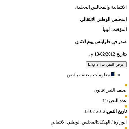
ﺍﻻﻧﺘﻘﺎﻟﻴﺔ ﻭﺍلمجالس ﺍﶈﻠﻴﺔ.
المجلس الوطني الانتقالي
المؤقت- ليبيا
ﺻﺪﺭ
ﰲ
ﻃﺮﺍﺑﻠﺲ ﻳﻮﻡ ﺍﻻﺛﻨ
ﲔ
بتاريخ 13/02/2012 م.
عرض النص ب English
معلومات متعلقة بالنص
صنف النص:
قانون
عدد النص:
11
تاريخ النص:
2012-02-13
الوزارة / الهيكل:
المجلس الوطني الانتقالي