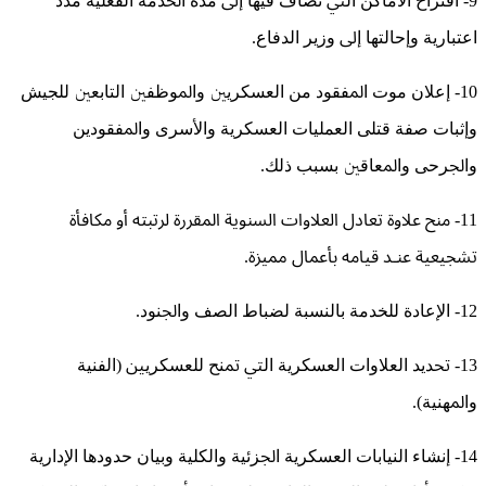
9- ﺍﻗﺘﺮﺍﺡ ﺍﻷﻣﺎﻛﻦ ﺍﻟﱵ ﺗﻀﺎﻑ ﻓﻴﻬﺎ ﺇﱃ ﻣﺪﺓ ﺍﳋﺪﻣﺔ ﺍﻟﻔﻌﻠﻴﺔ ﻣﺪﺩ
ﺍﻋﺘﺒﺎﺭﻳﺔ ﻭﺇﺣﺎﻟﺘﻬﺎ ﺇﱃ ﻭﺯﻳﺮ ﺍﻟﺪﻓﺎﻉ.
10- ﺇﻋﻼﻥ ﻣﻮﺕ ﺍﳌﻔﻘﻮﺩ ﻣﻦ ﺍﻟﻌﺴﻜﺮﻳﲔ ﻭﺍﳌﻮﻇﻔﲔ ﺍﻟﺘﺎﺑﻌﲔ ﻟﻠﺠﻴﺶ
ﻭﺇﺛﺒﺎﺕ ﺻﻔﺔ ﻗﺘﻠﻰ ﺍﻟﻌﻤﻠﻴﺎﺕ ﺍﻟﻌﺴﻜﺮﻳﺔ ﻭﺍﻷﺳﺮﻯ ﻭﺍﳌﻔﻘﻮﺩﻳﻦ
ﻭﺍﳉﺮﺣﻰ ﻭﺍﳌﻌﺎﻗﲔ ﺑﺴﺒﺐ ﺫﻟﻚ.
11- ﻣﻨﺢ ﻋﻼﻭﺓ ﺗﻌﺎﺩﻝ ﺍﻟﻌﻼﻭﺍﺕ ﺍﻟﺴﻨﻮﻳﺔ ﺍﳌﻘﺮﺭﺓ ﻟﺮﺗﺒﺘﻪ ﺃﻭ ﻣﻜﺎﻓﺄﺓ
ﺗﺸﺠﻴﻌﻴﺔ ﻋﻨـﺪ ﻗﻴﺎﻣﻪ ﺑﺄﻋﻤﺎﻝ ﳑﻴﺰﺓ.
12- ﺍﻹﻋﺎﺩﺓ ﻟﻠﺨﺪﻣﺔ ﺑﺎﻟﻨﺴﺒﺔ ﻟﻀﺒﺎﻁ ﺍﻟﺼﻒ ﻭﺍﳉﻨﻮﺩ.
13- ﲢﺪﻳﺪ ﺍﻟﻌﻼﻭﺍﺕ ﺍﻟﻌﺴﻜﺮﻳﺔ ﺍﻟﱵ ﲤﻨﺢ ﻟﻠﻌﺴﻜﺮﻳﲔ (ﺍﻟﻔﻨﻴﺔ
ﻭﺍﳌﻬﻨﻴﺔ).
14- ﺇﻧﺸﺎﺀ ﺍﻟﻨﻴﺎﺑﺎﺕ ﺍﻟﻌﺴﻜﺮﻳﺔ ﺍﳉﺰﺋﻴﺔ ﻭﺍﻟﻜﻠﻴﺔ ﻭﺑﻴﺎﻥ ﺣﺪﻭﺩﻫﺎ ﺍﻹﺩﺍﺭﻳﺔ