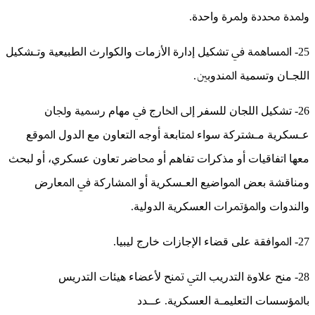
ﻭﳌﺪﺓ ﳏﺪﺩﺓ ﻭﳌﺮﺓ ﻭﺍﺣﺪﺓ.
25- ﺍﳌﺴﺎﳘﺔ ﰲ ﺗﺸﻜﻴﻞ ﺇﺩﺍﺭﺓ ﺍﻷﺯﻣﺎﺕ ﻭﺍﻟﻜﻮﺍﺭﺙ ﺍﻟﻄﺒﻴﻌﻴﺔ ﻭﺗـﺸﻜﻴﻞ
ﺍﻟﻠﺠـﺎﻥ ﻭﺗﺴﻤﻴﺔ ﺍﳌﻨﺪﻭﺑﲔ.
26- ﺗﺸﻜﻴﻞ ﺍﻟﻠﺠﺎﻥ ﻟﻠﺴﻔﺮ ﺇﱃ ﺍﳋﺎﺭﺝ ﰲ ﻣﻬﺎﻡ ﺭﲰﻴﺔ ﻭﳉﺎﻥ
ﻋـﺴﻜﺮﻳﺔ ﻣـﺸﺘﺮﻛﺔ ﺳﻮﺍﺀ ﳌﺘﺎﺑﻌﺔ ﺃﻭﺟﻪ ﺍﻟﺘﻌﺎﻭﻥ ﻣﻊ ﺍﻟﺪﻭﻝ ﺍﳌﻮﻗﻊ
ﻣﻌﻬﺎ ﺍﺗﻔﺎﻗﻴﺎﺕ ﺃﻭ ﻣﺬﻛﺮﺍﺕ ﺗﻔﺎﻫﻢ ﺃﻭ ﳏﺎﺿﺮ ﺗﻌﺎﻭﻥ ﻋﺴﻜﺮﻱ، ﺃﻭ ﻟﺒﺤﺚ
ﻭﻣﻨﺎﻗﺸﺔ ﺑﻌﺾ ﺍﳌﻮﺍﺿﻴﻊ ﺍﻟﻌـﺴﻜﺮﻳﺔ ﺃﻭ ﺍﳌﺸﺎﺭﻛﺔ ﰲ ﺍﳌﻌﺎﺭﺽ
ﻭﺍﻟﻨﺪﻭﺍﺕ ﻭﺍﳌﺆﲤﺮﺍﺕ ﺍﻟﻌﺴﻜﺮﻳﺔ ﺍﻟﺪﻭﻟﻴﺔ.
27- ﺍﳌﻮﺍﻓﻘﺔ ﻋﻠﻰ ﻗﻀﺎﺀ ﺍﻹﺟﺎﺯﺍﺕ ﺧﺎﺭﺝ ﻟﻴﺒﻴﺎ.
28- ﻣﻨﺢ ﻋﻼﻭﺓ ﺍﻟﺘﺪﺭﻳﺐ ﺍﻟﱵ ﲤﻨﺢ ﻷﻋﻀﺎﺀ ﻫﻴﺌﺎﺕ ﺍﻟﺘﺪﺭﻳﺲ
ﺑﺎﳌﺆﺳﺴﺎﺕ ﺍﻟﺘﻌﻠﻴﻤـﺔ ﺍﻟﻌﺴﻜﺮﻳﺔ. ﻋــﺪد