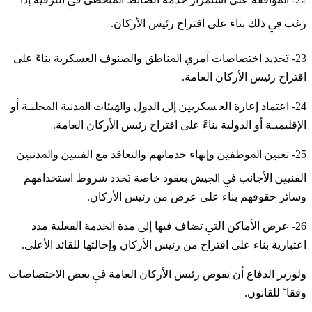
ﺭﻏﺐ ﰲ ﺫﻟﻚ ﺑﻨﺎﺀ ﻋﻠﻰ ﺍﻗﺘﺮﺍﺡ ﺭﺋﻴﺲ ﺍﻷﺭﻛﺎﻥ.
23- ﲢﺪﻳﺪ ﺍﺧﺘﺼﺎﺻﺎﺕ ﺁﻣﺮﻱ ﺍﳌﻨﺎﻃﻖ ﻭﺍﻟﺼﻨﻮﻑ ﺍﻟﻌﺴﻜﺮﻳﺔ ﺑﻨﺎﺀً ﻋﻠﻰ
ﺍﻗﺘﺮﺍﺡ ﺭﺋﻴﺲ ﺍﻷﺭﻛﺎﻥ ﺍﻟﻌﺎﻣﺔ.
24- ﺍﻋﺘﻤﺎﺩ ﺇﻋﺎﺭﺓ ﺍﻟﻌ ﺴﻜﺮﻳﲔ ﺇﱃ ﺍﻟﺪﻭﻝ ﻭﺍﳍﻴﺌﺎﺕ ﺍﳌﺪﻧﻴﺔ ﺍﶈﻠﻴـﺔ ﺃﻭ
ﺍﻹﻗﻠﻴﻤﻴـﺔ ﺃﻭ ﺍﻟﺪﻭﻟﻴﺔ ﺑﻨﺎﺀً ﻋﻠﻰ ﺍﻗﺘﺮﺍﺡ ﺭﺋﻴﺲ ﺍﻷﺭﻛﺎﻥ ﺍﻟﻌﺎﻣﺔ.
25- ﺗﻌﻴﲔ ﺍﳌﻮﻇﻔﲔ ﻭﺇنهاء خدماتهم ﻭﺍﻟﺘﻌﺎﻗﺪ ﻣﻊ ﺍﻟﻔﻨﻴﲔ ﻭﺍﳌﺪﻧﻴﲔ
ﺍﻟﻔﻨﻴﲔ ﺍﻷﺟﺎﻧﺐ ﰲ ﺍﳉﻴﺶ ﺑﻌﻘﻮﺩ ﺧﺎﺻﺔ ﲢﺪﺩ ﺷﺮﻭﻁ ﺍﺳﺘﺨﺪﺍﻣﻬﻢ
ﻭﺳﺎﺋﺮ ﺣﻘﻮﻗﻬﻢ ﺑﻨﺎﺀ ﻋﻠﻰ ﻋﺮﺽ ﻣﻦ ﺭﺋﻴﺲ ﺍﻷﺭﻛﺎﻥ.
26- ﻋﺮﺽ ﺍﻷﻣﺎﻛﻦ ﺍﻟﱵ ﺗﻀﺎﻑ ﻓﻴﻬﺎ ﺇﱃ ﻣﺪﺓ ﺍﳋﺪﻣﺔ ﺍﻟﻔﻌﻠﻴﺔ ﻣﺪﺩ
ﺍﻋﺘﺒﺎﺭﻳﺔ ﺑﻨﺎﺀ ﻋﻠﻰ ﺍﻗﺘﺮﺍﺡ ﻣﻦ ﺭﺋﻴﺲ ﺍﻷﺭﻛﺎﻥ ﻭﺇﺣﺎﻟﺘﻬﺎ ﻟﻠﻘﺎﺋﺪ ﺍﻷﻋﻠﻰ.
ﻭﻟﻮﺯﻳﺮ ﺍﻟﺪﻓﺎﻉ ﺃﻥ ﻳﻔﻮﺽ ﺭﺋﻴﺲ ﺍﻷﺭﻛﺎﻥ ﺍﻟﻌﺎﻣﺔ ﰲ ﺑﻌﺾ ﺍﻻﺧﺘﺼﺎﺻﺎﺕ
ﻭﻓﻘﺎﹰ ﻟﻠﻘﺎﻧﻮﻥ.