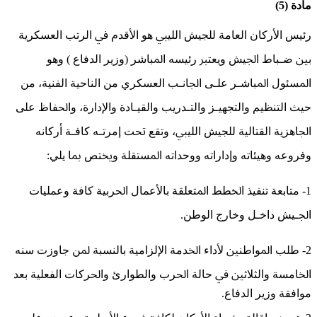
مادة (5)
ﺭﺋﻴﺲ ﺍﻷﺭﻛﺎﻥ ﺍﻟﻌﺎﻣﺔ ﻟﻠﺠﻴﺶ ﺍﻟﻠﻴﱯ ﻫﻮ ﺍﻷﻗﺪﻡ ﰲ ﺍﻟﺮﺗﺐ ﺍﻟﻌﺴﻜﺮﻳﺔ
ﺑﲔ ﺿـﺒﺎﻁ ﺍﳉﻴﺶ ﻭﻳﻌﺘﱪ ﺭﺋﻴﺴﻪ ﺍﳌﺒﺎﺷﺮ (ﻭﺯﻳﺮ ﺍﻟﺪﻓﺎﻉ ) ﻭﻫﻮ
ﺍﳌﺴﺌﻮﻝ ﺍﳌﺒﺎﺷـﺮ ﻋﻠـﻰ ﺍﳉﺎﻧـﺐ ﺍﻟﻌﺴﻜﺮﻱ ﻣﻦ ﺍﻟﻨﺎﺣﻴﺔ ﺍﻟﻔﻨﻴﺔ، ﻣﻦ
ﺣﻴﺚ ﺍﻟﺘﻨﻈﻴﻢ ﻭﺍﻟﺘﺠﻬﻴـﺰ ﻭﺍﻟﺘـﺪﺭﻳﺐ ﻭﺍﻟﻘﻴـﺎﺩﺓ ﻭﺍﻹﺩﺍﺭﺓ، ﻭﺍﳊﻔﺎﻅ ﻋﻠﻰ
ﺍﳉﺎﻫﺰﻳﺔ ﺍﻟﻘﺘﺎﻟﻴﺔ ﻟﻠﺠﻴﺶ ﺍﻟﻠﻴﱯ، ﻭﺗﻘﻊ ﲢﺖ ﺇﻣﺮﺗـﻪ ﻛﺎﻓـﺔ ﺃﺭﻛﺎﻧﻪ
ﻭﻓﺮﻭﻋﻪ ﻭﻫﻴﺌﺎﺗﻪ ﻭﺇﺩﺍﺭﺍﺗﻪ ﻭﻭﺣﺪﺍﺗﻪ ﺍﳌﺴﺘﻘﻠﺔ ﻭﳜﺘﺺ ﲟﺎ ﻳﻠﻲ:
1- ﻣﺘﺎﺑﻌﺔ ﺗﻨﻔﻴﺬ ﺍﳋﻄﻂ ﺍﳌﺘﻌﻠﻘﺔ ﺑﺎﻷﻋﻤﺎﻝ ﺍﳊﺮﺑﻴﺔ ﻛﺎﻓﺔ ﻭﻋﻤﻠﻴﺎﺕ
ﺍﳉـﻴﺶ ﺩﺍﺧـﻞ ﻭﺧﺎﺭﺝ ﺍﻟﻮﻃﻦ.
2- ﻃﻠﺐ ﺍﳌﻮﺍﻃﻨﲔ ﻷﺩﺍﺀ ﺍﳋﺪﻣﺔ ﺍﻹﻟﺰﺍﻣﻴﺔ ﺑﺎﻟﻨﺴﺒﺔ ﳌﻦ ﺟﺎﻭﺯﺕ ﺳﻨﻪ
ﺍﳋﺎﻣﺴﺔ ﻭﺍﻟﺜﻼﺛﲔ ﰲ ﺣﺎﻟﺔ ﺍﳊﺮﺏ ﻭﺍﻟﻄﻮﺍﺭﺉ ﻭﺍﳊﺮﻛﺎﺕ ﺍﻟﻔﻌﻠﻴﺔ ﺑﻌﺪ
ﻣﻮﺍﻓﻘﺔ ﻭﺯﻳﺮ ﺍﻟﺪﻓﺎﻉ.