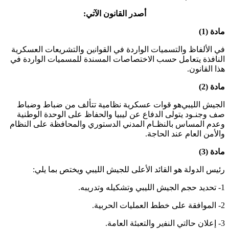
أصدر القانون الآتي:
مادة (1)
في ﺍﻷﻟﻔﺎﻅ ﻭﺍﻟﺘﺴﻤﻴﺎﺕ ﺍﻟﻮﺍﺭﺩﺓ في ﺍﻟﻘﻮﺍﻧين ﻭﺍﻟﺘﺸﺮﻳﻌﺎﺕ ﺍﻟﻌﺴﻜﺮﻳﺔ
ﺍﻟﻨﺎﻓﺬﺓ ﻳﺘﻌﺎﻣﻞ ﺣﺴﺐ ﺍﻻﺧﺘﺼﺎﺻﺎﺕ المسندﺓ ﻟﻠﻤﺴﻤﻴﺎﺕ ﺍﻟﻮﺍﺭﺩﺓ في
ﻫﺬﺍ ﺍﻟﻘﺎﻧﻮﻥ.
مادة (2)
الجيش الليبيﻫﻮ ﻗﻮﺍﺕ ﻋﺴﻜﺮﻳﺔ ﻧﻈﺎﻣﻴﺔ ﺗﺘﺄﻟﻒ ﻣﻦ ﺿﺒﺎﻁ ﻭﺿﺒﺎﻁ
ﺻﻒ ﻭﺟﻨـﻮﺩ ﻳﺘﻮلى ﺍﻟﺪﻓﺎﻉ ﻋﻦ ﻟﻴﺒﻴﺎ ﻭالحفاﻅ ﻋﻠﻰ ﺍﻟﻮﺣﺪﺓ ﺍﻟﻮﻃﻨﻴﺔ
ﻭﻋﺪﻡ ﺍلمساس ﺑﺎﻟﻨﻈـﺎﻡ المدني ﺍﻟﺪﺳﺘﻮﺭﻱ ﻭﺍلمحاﻓﻈﺔ ﻋﻠﻰ ﺍﻟﻨﻈﺎﻡ
ﻭﺍﻷﻣﻦ ﺍﻟﻌﺎﻡ ﻋﻨﺪ الحاﺟﺔ.
مادة (3)
رئيس الدولة هو القائد الأعلى للجيش الليبي ويختص بما يلي:
1- تحديد ﺣﺠﻢ الجيش الليبي ﻭﺗﺸﻜﻴﻠﻪ ﻭﺗﺪﺭﻳﺒﻪ.
2- الموﺍﻓﻘﺔ ﻋﻠﻰ ﺧﻄﻂ ﺍﻟﻌﻤﻠﻴﺎﺕ ﺍلحربية.
3- ﺇﻋﻼﻥ ﺣﺎﻟتي ﺍﻟﻨﻔير ﻭﺍﻟﺘﻌﺒﺌﺔ ﺍﻟﻌﺎﻣﺔ.