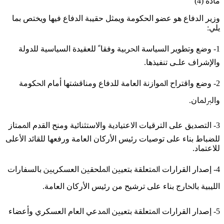
مادة (4)
وزير الدفاع هو عضو الحكومة ويمثل حقيبة الدفاع فيها ويختص بما
يلي:
1- ﻭﺿﻊ ﻭﺗﻄﻮﻳﺮ ﺍﻟﺴﻴﺎﺳﺔ ﺍﳊﺮﺑﻴﺔ ﻭﻓﻘﺎﹰ ﻟﻠﻌﻘﻴﺪﺓ ﺍﻟﺴﻴﺎﺳﻴﺔ ﻟﻠﺪﻭﻟﺔ
ﻭﺍﻹﺷﺮﺍﻑ ﻋﻠـﻰ ﺗﻨﻔﻴﺬﻫﺎ.
2- ﻭﺿﻊ ﻭﺍﻗﺘﺮﺍﺡ ﺍﳌﻮﺍﺯﻧﺔ ﺍﻟﻌﺎﻣﺔ ﻟﻠﺪﻓﺎﻉ ﻭﻣﻨﺎﻗﺸﺘﻬﺎ ﺃﻣﺎﻡ ﺍﳊﻜﻮﻣﺔ
ﻭﺍﻟﱪﳌﺎﻥ.
3- ﺍﻟﺘﺼﺪﻳﻖ ﻋﻠﻰ ﺍﻟﺘﺮﻗﻴﺎﺕ ﺍﻻﻋﺘﻴﺎﺩﻳﺔ ﻭﺍﻻﺳﺘﺜﻨﺎﺋﻴﺔ ﻭﻣﻨﺢ ﺍﻟﻘﺪﻡ ﺍﳌﻤﺘﺎﺯ
ﻟﻠﻀﺒﺎﻁ ﺑﻨﺎﺀ ﻋﻠﻰ ﺗﻮﺻﻴﺎﺕ ﺭﺋﻴﺲ ﺍﻷﺭﻛﺎﻥ ﺍﻟﻌﺎﻣﺔ ﻭﺭﻓﻌﻬﺎ ﻟﻠﻘﺎﺋﺪ ﺍﻷﻋﻠﻰ
ﻟﻼﻋﺘﻤﺎﺩ.
4- ﺇﺻﺪﺍﺭ ﺍﻟﻘﺮﺍﺭﺍﺕ ﺍﳌﺘﻌﻠﻘﺔ ﺑﺘﻌﻴﲔ ﺍﳌﻠﺤﻘﲔ ﺍﻟﻌﺴﻜﺮﻳﲔ ﺑﺎﻟﺴﻔﺎﺭﺍﺕ
ﺍﻟﻠﻴﺒﻴﺔ ﺑﺎﳋﺎﺭﺝ ﺑﻨﺎﺀ ﻋﻠﻰ ﺗﺮﺷﻴﺢ ﻣﻦ ﺭﺋﻴﺲ ﺍﻷﺭﻛﺎﻥ ﺍﻟﻌﺎﻣﺔ.
5- ﺇﺻﺪﺍﺭ ﺍﻟﻘﺮﺍﺭﺍﺕ ﺍﳌﺘﻌﻠﻘﺔ ﺑﺘﻌﻴﲔ ﺍﳌﺪﻋﻲ ﺍﻟﻌﺎﻡ ﺍﻟﻌﺴﻜﺮﻱ ﻭﺃﻋﻀﺎﺀ