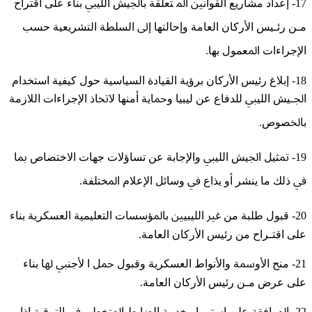
17- ﺇﻋﺪﺍﺩ ﻣﺸﺎﺭﻳﻊ ﺍﻟﻘﻮﺍﻧﲔ ﺍﳌ ﺘﻌﻠﻘﺔ ﺑﺎﳉﻴﺶ ﺍﻟﻠﻴﱯ ﺑﻨﺎﺀ ﻋﻠﻰ ﺍﻗﺘﺮﺍﺡ
ﻣـﻦ ﺭﺋـﻴﺲ ﺍﻷﺭﻛﺎﻥ ﺍﻟﻌﺎﻣﺔ ﻭﺇﺣﺎﻟﺘﻬﺎ ﺇﱃ ﺍﻟﺴﻠﻄﺔ ﺍﻟﺘﺸﺮﻳﻌﻴﺔ ﺣﺴﺐ
ﺍﻹﺟﺮﺍﺀﺍﺕ ﺍﳌﻌﻤﻮﻝ بها.
18- ﺇﺑﻼﻍ ﺭﺋﻴﺲ ﺍﻷﺭﻛﺎﻥ ﺑﺮﺅﻳﺔ ﺍﻟﻘﻴﺎﺩﺓ ﺍﻟﺴﻴﺎﺳﻴﺔ ﺣﻮﻝ ﻛﻴﻔﻴﺔ ﺍﺳﺘﺨﺪﺍﻡ
ﺍﳉـﻴﺶ ﺍﻟﻠﻴﱯ ﻟﻠﺪﻓﺎﻉ ﻋﻦ ﻟﻴﺒﻴﺎ ﻭﲪﺎﻳﺔ ﺃﻣﻨﻬﺎ ﻻﲣﺎﺫ ﺍﻹﺟﺮﺍﺀﺍﺕ ﺍﻟﻼﺯﻣﺔ
ﺑﺎﳋﺼﻮﺹ.
19- ﲤﺜﻴﻞ ﺍﳉﻴﺶ ﺍﻟﻠﻴﱯ ﻭﺍﻹﺟﺎﺑﺔ ﻋﻦ ﺗﺴﺎﺅﻻﺕ ﺟﻬﺎﺕ ﺍﻻﺧﺘﺼﺎﺹ ﲟﺎ
ﰲ ﺫﻟﻚ ﻣﺎ ﻳﻨﺸﺮ ﺃﻭ ﻳﺬﺍﻉ ﰲ ﻭﺳﺎﺋﻞ ﺍﻹﻋﻼﻡ ﺍﳌﺨﺘﻠﻔﺔ.
20- ﻗﺒﻮﻝ ﻃﻠﺒﺔ ﻣﻦ ﻏﲑ ﺍﻟﻠﻴﺒﻴﲔ ﺑﺎﳌﺆﺳﺴﺎﺕ ﺍﻟﺘﻌﻠﻴﻤﻴﺔ ﺍﻟﻌﺴﻜﺮﻳﺔ ﺑﻨﺎﺀ
ﻋﻠﻰ ﺍﻗﺘـﺮﺍﺡ ﻣﻦ ﺭﺋﻴﺲ ﺍﻷﺭﻛﺎﻥ ﺍﻟﻌﺎﻣﺔ.
21- ﻣﻨﺢ ﺍﻷﻭﲰﺔ ﻭﺍﻷﻧﻮﺍﻁ ﺍﻟﻌﺴﻜﺮﻳﺔ ﻭﻗﺒﻮﻝ ﲪﻞ ﺍ ﻷﺟﻨﱯ ﳍﺎ ﺑﻨﺎﺀ
ﻋﻠﻰ ﻋﺮﺽ ﻣـﻦ ﺭﺋﻴﺲ ﺍﻷﺭﻛﺎﻥ ﺍﻟﻌﺎﻣﺔ.
22- ﺍﳌﻮﺍﻓﻘﺔ ﻋﻠﻰ ﺍﺳﺘﻤﺮﺍﺭ ﺧﺪﻣﺔ ﺍﻟﻀﺎﺑﻂ ﺍﳌﺘﺨﻄﻰ ﰲ ﺍﻟﺘﺮﻗﻴﺔ ﺇﺫﺍ