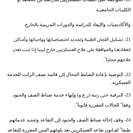
ﺍﻟﻜﻠﻴـﺎﺕ ﺍﳉﺎﻣﻌﻴـﺔ
ﻭﺍﻷﻛﺎﺩﳝﻴﺎﺕ ﻭﺍﻹﻳﻔﺎﺩ ﻟﻠﺪﺭﺍﺳﺔ ﻭﺍﻟﺪﻭﺭﺍﺕ ﺍﻟﺘﺪﺭﻳﺒﻴﺔ ﺑﺎﳋﺎﺭﺝ.
21- ﺗﺸﻜﻴﻞ ﺍﻟﻠﺠﺎﻥ ﺍﻟﻄﺒﻴﺔ ﻭﲢﺪﻳﺪ اختصاصاتها وواجباتها ﻭﺃﻣـﺎﻛﻦ
ﺍﻧﻌﻘﺎﺩﻫـﺎ ﻭﺍﳌﻮﺍﻓﻘﺔ ﻋﻠﻰ ﻋﻼﺝ ﺍﻟﻌﺴﻜﺮﻳﲔ ﺧﺎﺭﺝ ﻟﻴﺒﻴﺎ ﺇﺫﺍ ﺛﺒﺖ ﺗﻌﺬﺭ
ﻋﻼﺟﻬﻢ ﳏﻠﻴﺎﹰ.
22- ﺍﻟﺘﻮﺻﻴﺔ ﺑﺈﻋﺎﺩﺓ ﺍﻟﻀﺎﺑﻂ ﺍﶈﺎﻝ ﺇﱃ ﻗﺎﺋﻤﺔ ﻧﺼﻒ ﺍﻟﺮﺍﺗﺐ ﻟﻠﺨﺪﻣﺔ
ﺍﻟﻌﺴﻜﺮﻳﺔ.
23- ﺍﻟﺘﺮﻗﻴﺔ ﺣﱴ ﺭﺗﺒﺔ (ﺭ.ﻉ.ﻭ) ﻭإنهاء ﺧﺪﻣﺔ ﺿﺒﺎﻁ ﺍﻟﺼﻒ ﻭﺍﳉﻨﻮﺩ
ﻭﻓﻘﺎﹰ ﻟﻠﺤﺎﻻﺕ ﺍﳌﻘﺮﺭﺓ ﻗﺎﻧﻮﻧﺎﹰ.
24- ﻭﻗﻒ ﺇﺣﺎﻟﺔ ﺿﺒﺎﻁ ﺍﻟﺼﻒ ﻭﺍﳉﻨﻮﺩ ﺇﱃ ﺍﻟﺘﻘﺎﻋﺪ ﻭﲤﺪﻳﺪ ﺧﺪﻣﺎتهم
ﻃﺒﻘﺎﹰ ﻟﻘـﺎﻧﻮﻥ ﺗﻘﺎﻋﺪ ﺍﻟﻌﺴﻜﺮﻳﲔ ﺑﻌﺪ ﺑﻠﻮﻏﻬﻢ ﺍﻟﺴﻦ ﺍﳌﻘﺮﺭﺓ ﻟﻠﺘﻘﺎﻋﺪ