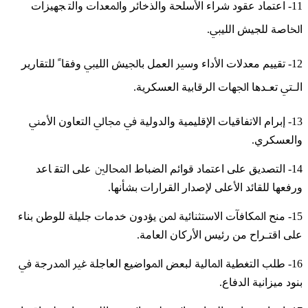
11- ﺍﻋﺘﻤﺎﺩ ﻋﻘﻮﺩ ﺷﺮﺍﺀ ﺍﻷﺳﻠﺤﺔ ﻭﺍﻟﺬﺧﺎﺋﺮ ﻭﺍﳌﻌﺪﺍﺕ ﻭﺍﻟﺘ ﺠﻬﻴﺰﺍﺕ
ﺍﳋﺎﺻﺔ ﻟﻠﺠﻴﺶ ﺍﻟﻠﻴﱯ.
12- ﺗﻘﻴﻴﻢ ﻣﻌﺪﻻﺕ ﺍﻷﺩﺍﺀ ﻭﺳﲑ ﺍﻟﻌﻤﻞ ﺑﺎﳉﻴﺶ ﺍﻟﻠﻴﱯ ﻭﻓﻘﺎﹰ ﻟﻠﺘﻘﺎﺭﻳﺮ
ﺍﻟـﱵ ﺗﻌـﺪﻫﺎ ﺍﳉﻬﺎﺕ ﺍﻟﺮﻗﺎﺑﻴﺔ ﺍﻟﻌﺴﻜﺮﻳﺔ.
13- ﺇﺑﺮﺍﻡ ﺍﻻﺗﻔﺎﻗﻴﺎﺕ ﺍﻹﻗﻠﻴﻤﻴﺔ ﻭﺍﻟﺪﻭﻟﻴﺔ ﰲ ﳎﺎﱄ ﺍﻟﺘﻌﺎﻭﻥ ﺍﻷﻣﲏ
ﻭﺍﻟﻌﺴﻜﺮﻱ.
14- ﺍﻟﺘﺼﺪﻳﻖ ﻋﻠﻰ ﺍﻋﺘﻤﺎﺩ ﻗﻮﺍﺋﻢ ﺍﻟﻀﺒﺎﻁ ﺍﶈﺎﻟﲔ ﻋﻠﻰ ﺍﻟﺘﻘ ﺎﻋﺪ
ﻭﺭﻓﻌﻬﺎ ﻟﻠﻘﺎﺋﺪ ﺍﻷﻋﻠﻰ ﻹﺻﺪﺍﺭ ﺍﻟﻘﺮﺍﺭﺍﺕ ﺑﺸﺄنها.
15- ﻣﻨﺢ ﺍﳌﻜﺎﻓﺂﺕ ﺍﻻﺳﺘﺜﻨﺎﺋﻴﺔ ﳌﻦ ﻳﺆﺩﻭﻥ ﺧﺪﻣﺎﺕ ﺟﻠﻴﻠﺔ ﻟﻠﻮﻃﻦ ﺑﻨﺎﺀ
ﻋﻠﻰ ﺍﻗﺘـﺮﺍﺡ ﻣﻦ ﺭﺋﻴﺲ ﺍﻷﺭﻛﺎﻥ ﺍﻟﻌﺎﻣﺔ.
16- ﻃﻠﺐ ﺍﻟﺘﻐﻄﻴﺔ ﺍﳌﺎﻟﻴﺔ ﻟﺒﻌﺾ ﺍﳌﻮﺍﺿﻴﻊ ﺍﻟﻌﺎﺟﻠﺔ ﻏﲑ ﺍﳌﺪﺭﺟﺔ ﰲ
ﺑﻨﻮﺩ ﻣﻴﺰﺍﻧﻴﺔ ﺍﻟﺪﻓﺎﻉ.