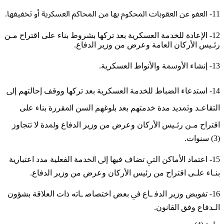
11- ﺍﻟﻌﻔﻮ ﻋﻦ ﺍﻟﻌﻘﻮﺑﺎﺕ ﺍﶈﻜﻮﻡ بها ﻣﻦ ﺍﶈﺎﻛﻢ ﺍﻟﻌﺴﻜﺮﻳﺔ ﺃﻭ ﲣﻔﻴﻔﻬﺎ.
12- ﺍﻹﻋﺎﺩﺓ ﻟﻠﺨﺪﻣﺔ ﺍﻟﻌﺴﻜﺮﻳﺔ ﺑﻌﺪ ﺗﺮﻛﻬﺎ ﺑﺸﺮﻭﻁ ﺑﻨﺎﺀ ﻋﻠﻰ ﺍﻗﺘﺮﺍﺡ ﻣـﻦ
ﺭﺋـﻴﺲ ﺍﻷﺭﻛﺎﻥ ﺍﻟﻌﺎﻣﺔ ﻭﻋﺮﺽ ﻣﻦ ﻭﺯﻳﺮ ﺍﻟﺪﻓﺎﻉ.
13- ﺇﻧﺸﺎﺀ ﺍﻷﻭﲰﺔ ﻭﺍﻷﻧﻮﺍﻁ ﺍﻟﻌﺴﻜﺮﻳﺔ.
14- ﺍﺳﺘﺪﻋﺎﺀ ﺍﻟﻀﺒﺎﻁ ﻟﻠﺨﺪﻣﺔ ﺍﻟﻌﺴﻜﺮﻳﺔ ﺑﻌﺪ ﺗﺮﻛﻬﺎ ﻭﻭﻗﻒ ﺇﺣﺎﻟﺘﻬﻢ ﺇﱃ
ﺍﻟﺘﻘﺎﻋـﺪ ﻭﲤﺪﻳﺪ ﻣﺪﺓ ﺧﺪﻣﺘﻬﻢ ﺑﻌﺪ ﺑﻠﻮﻏﻬﻢ ﺍﻟﺴﻦ ﺍﳌﻘﺮﺭﺓ ﺑﻨﺎﺀ ﻋﻠﻰ
ﺍﻗﺘﺮﺍﺡ ﻣـﻦ ﺭﺋـﻴﺲ ﺍﻷﺭﻛﺎﻥ ﻭﻋﺮﺽ ﻣﻦ ﻭﺯﻳﺮ ﺍﻟﺪﻓﺎﻉ ﻭﳌﺪﺓ ﻻ ﺗﺘﺠﺎﻭﺯ
(3) ﺳﻨﻮﺍﺕ.
15- ﺍﻋﺘﻤﺎﺩ ﺍﻷﻣﺎﻛﻦ ﺍﻟﱵ ﺗﻀﺎﻑ ﻓﻴﻬﺎ ﺇﱃ ﺍﳋﺪﻣﺔ ﺍﻟﻔﻌﻠﻴﺔ ﻣﺪﺩ ﺍﻋﺘﺒﺎﺭﻳﺔ
ﺑﻨـﺎﺀ ﻋﻠـﻰ ﺍﻗﺘﺮﺍﺡ ﻣﻦ ﺭﺋﻴﺲ ﺍﻷﺭﻛﺎﻥ ﻭﻋﺮﺽ ﻣﻦ ﻭﺯﻳﺮ ﺍﻟﺪﻓﺎﻉ.
16- ﺗﻔﻮﻳﺾ ﻭﺯﻳﺮ ﺍﻟﺪﻓ ـﺎﻉ ﰲ ﺑﻌﺾ ﺍﺧﺘﺼﺎﺻ ـﺎﺗﻪ ﺫﺍﺕ ﺍﻟﻌﻼﻗﺔ ﺑﺸﺆﻭﻥ
ﺍﻟـﺪﻓﺎﻉ ﻭﻓﻖ ﺍﻟﻘﺎﻧﻮﻥ.