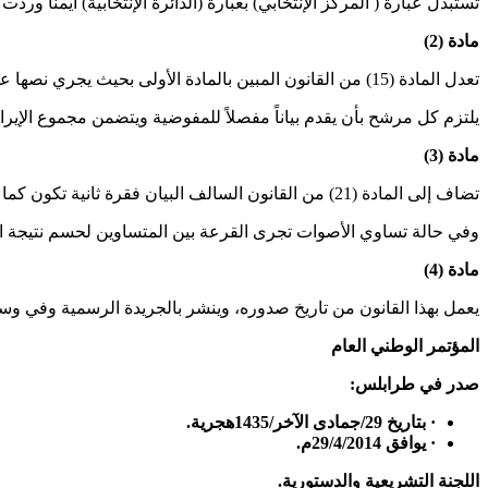
تستبدل عبارة ( المركز الإنتخابي) بعبارة (الدائرة الإنتخابية) أيمنا وردت بالقانون رقم (10) لسنة 2014م، بشأن انتخاب مجلس النواب في المرحلة ا
مادة (2)
تعدل المادة (15) من القانون المبين بالمادة الأولى بحيث يجري نصها على النحو الآتي:
يلتزم كل مرشح بأن يقدم بياناً مفصلاً للمفوضية ويتضمن مجموع الإيرا
مادة (3)
تضاف إلى المادة (21) من القانون السالف البيان فقرة ثانية تكون كما يلي:
وفي حالة تساوي الأصوات تجرى القرعة بين المتساوين لحسم نتيجة ال
مادة (4)
يعمل بهذا القانون من تاريخ صدوره، وينشر بالجريدة الرسمية وفي وسائ
المؤتمر الوطني العام
صدر في طرابلس:
·
بتاريخ 29/جمادى الآخر/1435هجرية.
·
يوافق 29/4/2014م.
اللجنة التشريعية والدستورية.