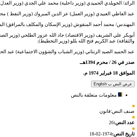
الرائد/ الخويلدي الحميدي (وزير داخلية) محمد علي الجدي (وزير العدل)
عبد العاطي العبيدي (وزير العمل) عز الدين المبروك (وزير النفط ) محم
المهندس/ محمد أحمد المنقوش (وزير الإسكان والمكلف بالمرافق) المه
أبوبكر علي الشريف (وزير الاقتصاد) جاد الله عزوز الطلحي (وزير الصنا
والثقافة) عبد الكريم فتح الله بللو (وزير التخطيط).
عبد الحميد الصيد الزنتاني (وزير الشباب والشؤون الاجتماعية) عبد الحمي
صدر في 26 / محرم 1394هــ
الموافق 18 فبراير 1974 م.
عرض النص ب English
معلومات متعلقة بالنص
صنف النص:
قانون
عدد النص:
26
تاريخ النص:
1974-02-18