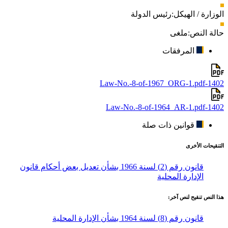
الوزارة / الهيكل:
رئيس الدولة
حالة النص:
ملغى
المرفقات
1402-Law-No.-8-of-1967_ORG-1.pdf
1402-Law-No.-8-of-1964_AR-1.pdf
قوانين ذات صلة
التنقيحات الأخرى
قانون رقم (2) لسنة 1966 بشأن تعديل بعض أحكام قانون
الإدارة المحلية
هذا النص تنقيح لنص آخر:
قانون رقم (8) لسنة 1964 بشأن الإدارة المحلية