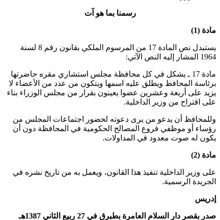
رسمنا بما هو آت
مادة (1)
يستبدل نص المادة 17 من المرسوم الملكي بقانون رقم 8 لسنة
1964 المشار إليه النص الآتي:
مادة 17 ـ يشكل في كل محافظة مجلس استشاري مقره حاضرتها
برئاسة المحافظ ويطلق عليه اسمها ويتكون من عدد من الأعضاء لا
يزيد على أربعة وعشرين عضوا يعينون بقرار من مجلس الوزراء بناء
على اقتراح من وزير الداخلية
.
وللمحافظ أن يدعو من يرى دعوته لحضور اجتماعات المجلس من
رؤساء أو موظفي فروع المصالح الحكومية في المحافظة دون أن
يكون له صوت معدود في المداولات
.
مادة (2)
على وزير الداخلية تنفيذ هذا القانون، ويعمل به من تاريخ نشره في
الجريدة الرسمية.
إدريس
صدر بقصر دار السلام العامرة بطبرق في 27 ربيع الثاني 1387هـ