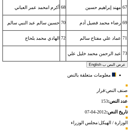
68
67
مهند إبراهيم حسين
أكرم امحمد عمر العباني
70
69
رضاء محمد فضيل آدم
حسين سالم عبد النبي سالم
72
71
عماد علي مفتاح سالم
الهادي محمد بلحاج
73
عبد الرحمن محمد خليل علي
عرض النص ب English
معلومات متعلقة بالنص
صنف النص:
قرار
عدد النص:
153
تاريخ النص:
2012-04-07
الوزارة / الهيكل:
مجلس الوزراء