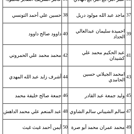
38
37
ماجد عبد الله مولود دربل
حسين علي أحمد التونسي
احميدة سليمان عبدالعالي
39
40
داوود صالح داوود
الحداد
عبد الحكيم محمد علي
41
42
محمد محمد علي الحمروني
كشيدان
امحمد الجيلاني حسين
43
44
أشرف زايد عبد الله المهدي
الحامدي
46
45
وليد جمعة عبد القادر
جمعة صالح خليفة محمد
48
47
سالم الشيباني سالم الشاوي
عبد المنعم علي محمد الداهش
50
49
محمد عمران محمد أبو صرة
أيمن أحمد غيث غيث