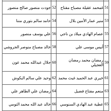
52
51
غمحمد عقيلة مصباح مفتاح
جودت منصور صالح منصور
54
53
منير عمار الأمين بلال
حامد سالم بتوري مننا
56
55
عصام الهادي ميلاد بن ناجي
علي يوسف منصور
58
57
أنيس موسى علي
خالد مصباح منوصر الجروشي
رمضان محمد رمضان
59
60
جلال عبدالله محمد عون
العجيلي
62
61
خيري عبد الحميد غيث محمد
وحيد علي سالم البكوش
64
63
منعم مفتاح فضيل
رمضان علي الطاهر علي
66
65
عطية عبد الهادي السنوسي
خالد عبد الله محمد التومي