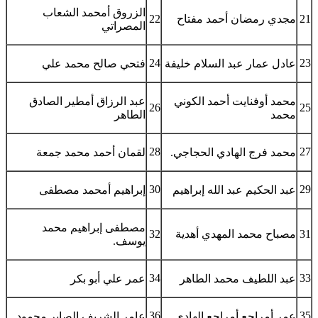
الزروق أمحمد الشعاب
21
مجدي رمضان أحمد مفتاح
22
المصراتي
24
23
عادل عمار عبد السلام خليفة
فتحي صالح محمد علي
محمد أوفنايت أحمد الكوني
عبد الرزاق أمطير الصادق
26
25
محمد
الطاهر
28
27
محمد فرج الهادي الحجاجي.
لقمان أحمد محمد جمعة
30
29
عبد الحكيم عبد الله إبراهيم
إبراهيم أمحمد مصطفى
مصطفى إبراهيم محمد
31
مصباح محمد المهدي أهدية
32
يوسف.
34
33
عبد اللطيف محمد الطاهر
عمر علي أبو بكر
36
35
عمر أمراجع أمراجع الهادي
عامر الشريف الصابر محمود.