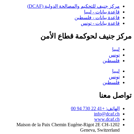
مركز جنيف للتحكيم والمصالحة الدولية (DCAF)
قاعدة بيانات - ليبيا
قاعدة بيانات - فلسطين
قاعدة بيانات - تونس
مركز جنيف لحوكمة قطاع الأمن
ليبيا
تونس
فلسطين
ليبيا
تونس
فلسطين
تواصل معنا
الهاتف: +41 22 730 94 00
info@dcaf.ch
www.dcaf.ch
Maison de la Paix Chemin Eugène-Rigot 2E CH-1202
Geneva, Switzerland