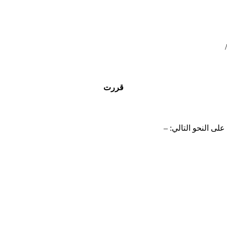
قررت
لى النحو التالي: –