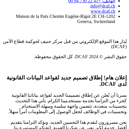
الهاتف: +41 22 730 94 00
info@dcaf.ch
www.dcaf.ch
Maison de la Paix Chemin Eugène-Rigot 2E CH-1202
Geneva, Switzerland
يُدار هذا الموقع الإلكتروني من قبل مركز جنيف لحوكمة قطاع الأمن
(DCAF)
حقوق النشر © 2024 DCAF. كل الحقوق محفوظة.
إعلان هام!
إطلاق تصميم جديد لقواعد البيانات القانونية
لدى DCAF.
يسرنا أن نُعلن عن إطلاق تصميمنا الجديد لقواعد بياناتنا القانونية
كجزء من التزامنا بخدمة مستخدمينا الكرام. يأتي هذا التحديث
بتحسينات متعددة، تتضمن واجهة سلسة وسهلة الاستخدام
وتحسينات في الوظائف لجعل الوصول إلى المعلومات أمراً سهلاً.
نحن مسرورون لنقدم هذا التحسين الجديد، ونؤكد التزامنا بتقديم
أفضل خدمة لكم. نعبر عن شكرنا العميق لثقتكم المستمرة بنا.