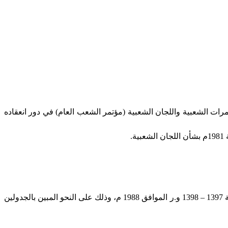
دي الثالث لسنة 1397 و.ر الموافق 1987م التي صاغها الملتقى العام للمؤتمرات الشعبية واللجان الشعبية (مؤتمر الشعب العام) في دور انعقاده
يجوز إنفاق مبلغ (000.500 .243 .1) ألف ومائتين وثلاثة وأربعين مليونا وخمسمائة ألف دينار ليبي)لأغراض الميزانية التسييرية خلال السنة المالية 1397 – 1398 و.ر الموافق 1988 م، وذلك على النحو المبين بالجدولين