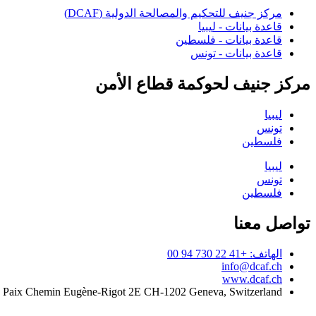
مركز جنيف للتحكيم والمصالحة الدولية (DCAF)
قاعدة بيانات - ليبيا
قاعدة بيانات - فلسطين
قاعدة بيانات - تونس
مركز جنيف لحوكمة قطاع الأمن
ليبيا
تونس
فلسطين
ليبيا
تونس
فلسطين
تواصل معنا
الهاتف: +41 22 730 94 00
info@dcaf.ch
www.dcaf.ch
a Paix Chemin Eugène-Rigot 2E CH-1202 Geneva, Switzerland