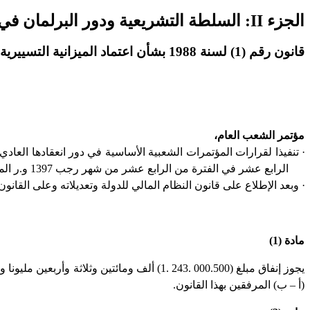
الجزء II: السلطة التشريعية ودور البرلمان في رقابة قطاع الأمن
قانون رقم (1) لسنة 1988 بشأن اعتماد الميزانية التسييرية للسنة المالية 1988
مؤتمر الشعب العام،
الرابع عشر في الفترة من الرابع عشر من شهر رجب 1397 و.ر الموافق الثاني من شهر المريخ 1988م
· وبعد الإطلاع على قانون النظام المالي للدولة وتعديلاته وعلى القانون رقم (12) لسنة 1985م بشأن تعديل بعض أحكام القانون رقم (13) لسنة 1981م بشأن ال
مادة (1)
(أ – ب) المرفقين بهذا القانون
.