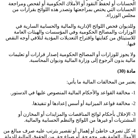
الحسابات أو لحفظ النقود أو الأملاك الحكومية أو لفحص ومراجعة
الحسابات التي يختص بمراجعتها وتصدر هذه اللوائح بقرارات من
مجلس الوزراء.
وللديوان فحص اللوائح الإدارية والمالية والحسابية السارية في
الوزارات والمصالح الحكومية وفي المؤسسات والهيئات العامة
للاستيثاق من كفايتها واقتراح التعديلات المؤدية لتلافي أوجه النقص
فيها.
ولا يجوز للوزارات أو المصالح الحكومية إصدار قرارات أو تعليمات
مالية بدون الرجوع إلى وزارة المالية وديوان المحاسبة.
مادة (30)
يعتبر من المخالفات المالية ما يأتي:
1- مخالفة القواعد والأحكام المالية المنصوص عليها في الدستور.
2- مخالفة قواعد الميزانية أو أسس إعدادها أو تنفيذها.
3- الإخلال بأحكام لوائح المناقصات والمزايدات أو المخازن أو
المشتريات أو غيرها من اللوائح والنظم الحسابية والمالية.
4- كل تصرف خاطئ أو إهمال أو تقصير يترتب عليه صرف مبالغ من
الأموال العامة بغير وجه حق أو ضياع حق من الحقوق المالية للدولة