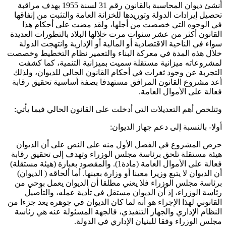
أنشئ ديوان المحاسبة بالقانون رقم 31 لسنة 1955 بهدف مراقبة
تحصيل إيرادات الدولة وتوريدها للخزانة العامة والتثبت من إنفاقها
في الوجوه التي خصصت من أجلها، ولقد مضت على أحكام هذا
القانون أكثر من عشر سنوات مرت خلالها البلاد بالتطورات العديدة
سواء في الناحية الاقتصادية أو المالية أو الإدارية وانتهجت الدولة
خلال هذه المدة في معركة البناء والتعمير نظام التخطيط وخصصت
لمشروعاته ميزانية مستقلة سميت بميزانية التنمية، كما كشفت
التجربة عن وجود ثغرات في أحكام القانون الحالي للديوان، ولذلك
أعد مشروع القانون المرافق مستهدفا بصفة أساسية تحقيق رقابة
فعالة على الأموال العامة.
وتتلخص أهم التعديلات التي أدخلت على القانون الحالي فيما يأتي:
أولا- بالنسبة إلى دعم جهاز الديوان:
حرص المشروع في الفصل الأول منه على النص على أن الديوان
هيئة مستقلة تلحق برئاسة مجلس الوزراء وتهدف إلى تحقيق رقابة
فعالة على الأموال العامة (مادة1). والمقصود بعبارة (هيئة مستقلة)
أن الديوان لا يتبع وزيرا معينا أو وزارة بعينها. أما ألحاقه ( الديوان)
برئاسة مجلس الوزراء فلا يعني مطلقا أن الديوان يعمل بوحي من
رئاسة الوزراء، إذ أن الديوان مستقل في تأدية عمله، والتأصيل
القانوني لهذا الإجراء هو أنه لما كان الديوان في جوهره يعد جزءا من
النظام الإداري والجهاز التنفيذي، فالجهة المسئولة عنه هي رئاسة
مجلس الوزراء وفقا للبنيان الإداري في الدولة.