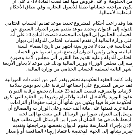
من الحكومة أو على قروض منها فقد نصت المادة 19- 2 على أن
تكون مراجعة حساباتها طبقا للأصول التجارية وفي نطاق الأحكام
المنظمة لأعمالها.
هذا وقد راعت أحكام المشروع تحديد موعد تقديم الحساب الختامي
للدولة إلى الديوان وتحديد موعد تقديم تقرير الديوان السنوي عن
الحساب الختامي إلى الجهات المختصة فنصت المادة 20 على أنه
على وزارة المالية أن تقدم الحساب الختامي للدولة إلى ديوان
المحاسبة في مدة لا تجاوز ستة أشهر من تاريخ انقضاء السنة
المالية، وعلى رئيس الديوان أن يضع تقريرا سنويا عن الحساب
الختامي للدولة وعليه تقديم هذا التقرير إلى مجلس الأمة وصورة
منه إلى مجلس الوزراء ووزير المالية وذلك في موعد لا يجاوز الأربعة
أشهر التالية لتسلمه الحساب الختامي من وزارة المالية.
ولما كانت العقود الحكومية تختص بقدر كبير من اعتمادات الميزانية
فقد حرص المشروع على إخضاعها للرقابة على نحو يؤمن سلامة
الارتباط والصرف، فنصت المادة 23 على أن تخضع لرقابة الديوان
عقود التوريد والأشغال العامة والالتزام وغيرها من العقود التي تكون
الحكومة طرفا فيها ويكون من شأنها أن ترتب حقوقا أو التزامات
مالية تزيد قيمتها على مائة ألف جنيه وعلى الوزارات والمصالح أن
ترسل إلى الديوان صورا من الرسائل التي تبعث بها إلى لجنة
المعطاءات في هذا الشأن أو صورا من الرسائل التي تطلب فيها
الإذن بإجراء الممارسة ليقوم الديوان بفحصها ومراجعتها وتقديم
تقرير بشأنها إلى الجهة المختصة باعتماد إرساء المناقصة أو بإصدار