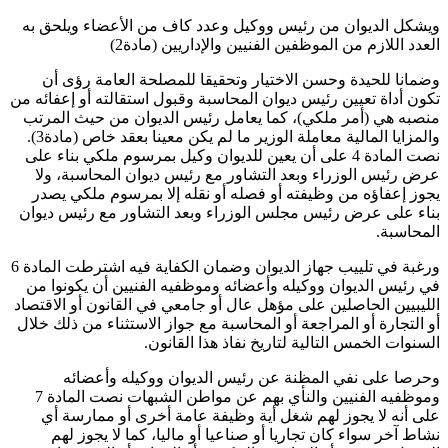
ويشكل الديوان من رئيس ووكيل وعدد كاف من الأعضاء ويلحق به
العدد اللازم من الموظفين الفنيين والإداريين (مادة2)
وضمانا للحيدة وحسن الاختيار وتحقيقا للمصلحة العامة رؤى أن
تكون أداة تعيين رئيس ديوان المحاسبة وقبول استقالته أو إعفائه من
منصبه هي (أمر ملكي)، كما يعامل رئيس الديوان من حيث المرتب
والمزايا المالية معاملة الوزير ما لم يكن معينا بعقد خاص (مادة3).
نصت المادة 4 على أن يعين للديوان وكيل بمرسوم ملكي بناء على
عرض رئيس الوزراء وبعد التشاور مع رئيس ديوان المحاسبة، ولا
يجوز إعفاؤه من وظيفته أو فصله أو نقله إلا بمرسوم ملكي يصدر
بناء على عرض رئيس مجلس الوزراء وبعد التشاور مع رئيس ديوان
المحاسبة.
ورغبة في تلييب جهاز الديوان وضمان الكفاية فيه اشترطت المادة 6
في رئيس الديوان ووكيله وأعضائه وموظفيه الفنيين أن يكونوا من
الليبيين الحاصلين على مؤهل عال أو جامعي في القانون أو الاقتصاد
أو التجارة أو المراجعة أو المحاسبة مع جواز الاستثناء من ذلك خلال
السنوات الخمس التالية لتاريخ نفاذ هذا القانون.
وحرصا على نفي المظنة عن رئيس الديوان ووكيله وأعضائه
وموظفيه الفنيين والنأي بهم عن مواطن الشبهات نصت المادة 7
على أنه لا يجوز لهم شغل أية وظيفة عامة أخرى أو ممارسة أي
نشاط آخر سواء كان تجاريا أو صناعيا أو ماليا، كما لا يجوز لهم