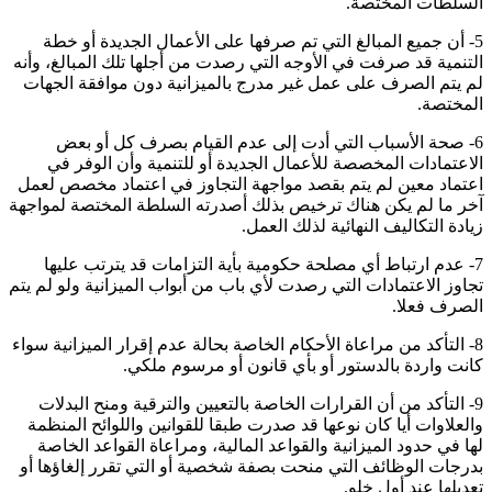
السلطات المختصة.
5- أن جميع المبالغ التي تم صرفها على الأعمال الجديدة أو خطة
التنمية قد صرفت في الأوجه التي رصدت من أجلها تلك المبالغ، وأنه
لم يتم الصرف على عمل غير مدرج بالميزانية دون موافقة الجهات
المختصة.
6- صحة الأسباب التي أدت إلى عدم القيام بصرف كل أو بعض
الاعتمادات المخصصة للأعمال الجديدة أو للتنمية وأن الوفر في
اعتماد معين لم يتم بقصد مواجهة التجاوز في اعتماد مخصص لعمل
آخر ما لم يكن هناك ترخيص بذلك أصدرته السلطة المختصة لمواجهة
زيادة التكاليف النهائية لذلك العمل.
7- عدم ارتباط أي مصلحة حكومية بأية التزامات قد يترتب عليها
تجاوز الاعتمادات التي رصدت لأي باب من أبواب الميزانية ولو لم يتم
الصرف فعلا.
8- التأكد من مراعاة الأحكام الخاصة بحالة عدم إقرار الميزانية سواء
كانت واردة بالدستور أو بأي قانون أو مرسوم ملكي.
9- التأكد من أن القرارات الخاصة بالتعيين والترقية ومنح البدلات
والعلاوات أيا كان نوعها قد صدرت طبقا للقوانين واللوائح المنظمة
لها في حدود الميزانية والقواعد المالية، ومراعاة القواعد الخاصة
بدرجات الوظائف التي منحت بصفة شخصية أو التي تقرر إلغاؤها أو
تعديلها عند أول خلو.