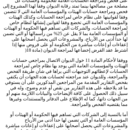
على فحص ومراجعة الحسابات العامة للحكومة وحسابات كل
مصلحة من مصالحها بينما تمتد رقابة الديوان وفقا لهذا المشروع إلى
فحص ومراجعة حسابات الهيئات والمؤسسات العامة التي لا تتضمن
وفقا لقوانينها على نظام خاص لمراجعة الحسابات وكذلك الهيئات
والمؤسسات العامة التي تخضع وفقا لقوانين إنشائها لنظام خاص
لمراجعة الحسابات، والشركات التي تساهم فيها الحكومة أو الهيئات
أو المؤسسات العامة بما لا يقل عن 25% من رأسمالها أو التي تضمن
لها حدا أدنى من الأرباح، والمشروعات التي يحصل أصحابها على
إعفاءات أو إعانات مباشرة من الحكومة أو على قروض منها إذا
اشترط عقد القرض إخضاعها لمراجعة الديوان (مادة 18(
ووفقا لأحكام المادة 11 خول الديوان الاتصال بمراجعي حسابات
الهيئات والمؤسسات العامة التي يوجد بها نظام خاص لمراجعة
الحسابات لإعطائهم التوجيهات التي يراها في شأن طريقة الفحص
والمراجعة، وللديوان عند مراجعته لحسابات هذه الجهات أن يكتفي
بفحص التقارير المقدمة من المراجعين المذكورين على أن يستوفي
ما قد يلاحظه على هذه التقارير من نقص أو عدم وضوح، وله في
سبيل ذلك الحصول على كافة الإيضاحات والبيانات اللازمة منهم أو
من الجهات ذاتها، كما له الإطلاع على الدفاتر والمستندات وغيرها
مما يقتضيه الفحص والمراجعة.
أما بالنسبة إلى الشركات التي تساهم فيها الحكومة أو الهيئات أو
المؤسسات العامة أو التي تضمن لها حدا أدنى من الأرباح
والمشروعات التي يحصل أصحابها على إعفاءات أو إعانات مباشرة