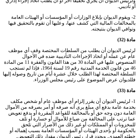
ولرئيس الديوان أن يجري تحقيقا آخر أو أن يطلب اتخاذ إجراء إداري
أو تأديبي.
2- ويقوم الديوان بإبلاغ الوزارات أو المؤسسات أو الهيئات العامة
بالمخالفات المالية التي كشف عنها، وعليها أن تقوم بالتحقيق فيها
وتوافي الديوان بنتيجته.
مادة (32)
لرئيس الديوان أن يطلب من السلطات المختصة وقف أي موظف
عام عن عمله أو اتخاذ الإجراءات التأديبية ضده في الأحوال
المنصوص عليها في المادة 30 من هذا القانون والفقرة 11 من المادة
46 من قانون الخدمة المدنية رقم 19 لسنة 1964، فإذا لم تستجب
السلطة المختصة لهذا الطلب خلال عشرة أيام من تاريخ وصوله إليها
فللديوان عرض الموضوع على رئيس مجلس الوزراء.
مادة (33)
1- لرئيس الديوان أن يقرر إلزام أي موظف عام أو شخص مكلف
بخدمة عامة بدفع أي مبلغ يرى أنه صرفه أو أمر بصرفه من الأموال
العامة دون وجه حق أو بالمخالفة للقواعد المقررة أو بدفع تعويض
عما ترتب على المخالفة من ضياع للأموال أو خسارة أو تلف
للمخزونات أو الممتلكات أو غير ذلك من الأضرار التي تلحق
بالحكومة أو بإحدى الهيئات أو المؤسسات العامة بسبب إهماله أو
خطئه العمدي. ويحدد قرار رئيس الديوان مقدار ذلك التعويض.