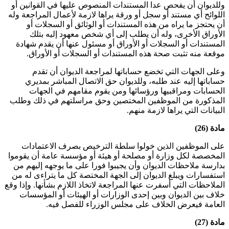
وللديوان أن يفحص عدا المستندات المنصوص عليها في القوانين أو
اللوائح أي مستند أو سجل أو ورقة يراها لازمة لأعمال المراجعة وله
أن يحتجز ما يراه من هذه المستندات أو الوثائق أو السجلات أو
الأوراق الأخرى، وله أن يطلب إلى أي شخص معهود إليه بتلك
المستندات أو السجلات أو الأوراق أو مسئول عنها أن يقدم شهادة
موقعة منه تثبت صحة هذه المستندات أو السجلات أو الأوراق.
وعلى الجهات التي تخضع حساباتها لمراجعة الديوان أن تقدم
حساباتها إليه عند طلبه، وللديوان حق الاتصال المباشر بمديري
الحسابات ومراقبيها ورؤسائها ومن يقوم مقامهم في الجهات
المذكورة من الموظفين المختصين وحق مراسلتهم في ذلك وطلب
البيانات التي يراها لازمة منهم.
مادة (26)
على الموظفين الذين خولوا سلطة الترخيص بصرف الاعتمادات
المخصصة لكل وزارة أو مصلحة أو هيئة أو مؤسسة عامة أن يقوموا
بدارسة ملاحظات الديوان وأن يجيبوا فورا على ما يوجهه إليهم من
استفسارات ويبلغ الديوان إلى الجهة المختصة كل ما يتراءى له من
الملاحظات التي أسفرت عنها المراجعة لاتخاذ اللازم بشأنها. وإذا وقع
خلاف بين الديوان وبين إحدى الوزارات أو الهيئات أو المؤسسات
العامة فيعرض الخلاف على مجلس الوزراء للفصل فيه.
مادة (27)