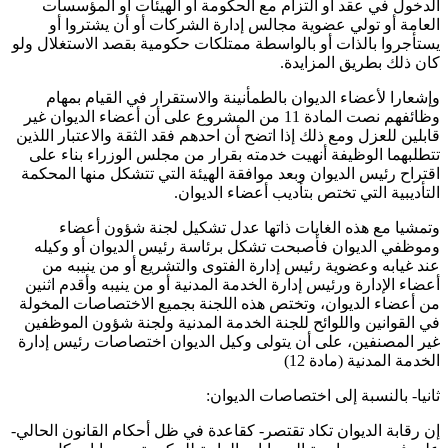
الدخول في عقد أو التزام مع الحكومة أو الهيئات أو المؤسسات
العامة أو تولي عضوية مجالس إدارة الشركات أو أن يشتروا أو
يستأجروا بالذات أو بالواسطة ممتلكات حكومية بقصد الاستغلال ولو
كان ذلك بطريق المزايدة.
وإشعارا لأعضاء الديوان بالطمأنينة والاستقرار في القيام بمهام
وظائفهم نصت المادة 11 من المشروع على أن أعضاء الديوان غير
قابلين للعزل ومع ذلك إذا اتضح أن احدهم فقد الثقة والاعتبار اللذين
تتطلبهما الوظيفة أنهيت خدمته بقرار من مجلس الوزراء بناء على
اقتراح رئيس الديوان وبعد موافقة الهيئة التي تتشكل منها المحكمة
التأديبية التي تختص بتأديب أعضاء الديوان.
وتمشيا مع هذه الغايات ذاتها عدل تشكيل لجنة شؤون أعضاء
وموظفي الديوان فأصبحت تشكل برئاسة رئيس الديوان أو وكيله
عند غيابه وعضوية رئيس إدارة الفتوى والتشريع أو من ينيبه من
أعضاء الإدارة ورئيس إدارة الخدمة المدنية أو من ينيبه وأقدم اثنين
من أعضاء الديوان، وتختص هذه اللجنة بجميع الاختصاصات المخولة
في القوانين واللوائح للجنة الخدمة المدنية ولجنة شؤون الموظفين
غير المصنفين، على أن يتولى وكيل الديوان اختصاصات رئيس إدارة
الخدمة المدنية (مادة 12)
ثانيا- بالنسبة إلى اختصاصات الديوان:
إن رقابة الديوان تكاد تقتصر- كقاعدة في ظل أحكام القانون الحالي-