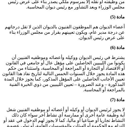
من وظيفته أو نقله إلا بمرسوم ملكي يصدر بناء على عرض رئيس
مجلس الوزراء وبعد التشاور مع رئيس ديوان المحاسبة.
مادة (5)
أعضاء الديوان هم الموظفون الفنيون بالديوان الذين لا تقل درجاتهم
عن درجة مدير عام، ويكون تعيينهم بقرار من مجلس الوزراء بناء
على عرض رئيس الديوان.
مادة (6)
يشترط في رئيس الديوان ووكيله وأعضائه وموظفيه الفنيين أن
يكونوا من الليبيين الحاصلين على مؤهل عال أو جامعي في القانون
أو الاقتصاد أو التجارة أو المراجعة أو المحاسبة، واستثناء من حكم
هذه المادة يجوز خلال السنوات الخمس التالية لتاريخ نفاذ هذا القانون
تعيين الأجانب الحاصلين على المؤهل المذكور، كما يجوز خلال المدة
المذكورة – وعند الضرورة – تعيين الليبيين من ذوي الخبرة الفنية
بالمراجعة أو المحاسبة.
مادة (7)
لا يجوز لرئيس الديوان أو وكيله أو أعضائه أو موظفيه الفنيين شغل
أية وظيفة عامة أخرى أو ممارسة أي نشاط آخر سواء كان ذلك
النشاط تجاريا أو صناعيا أو ماليا، كما لا يجوز لهم الدخول في عقد أو
التزام مع الحكومة أو الهيئات والمؤسسات العامة، أو تولى عضوية