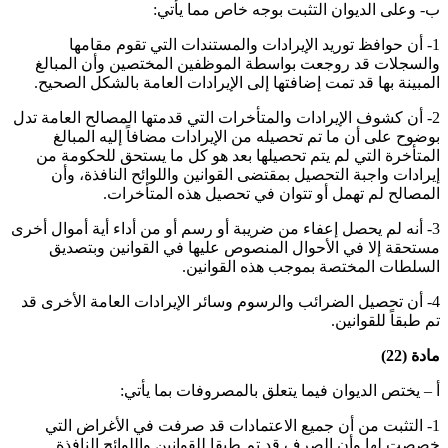
ب- وعلى الديوان التثبت بوجه خاص مما يأتي:
1- أن حوافظ توريد الإيرادات والمستندات التي تقوم مقامها
والسجلات قد روجعت بواسطة الموظفين المختصين وأن المبالغ
المبينة بها قد تمت إضافتها إلى الإيرادات العامة بالشكل الصحيح.
2- أن كشوف الإيرادات والمتأخرات التي قدمتها المصالح العامة تدل
بوضوح على أن ما تم تحصيله من الإيرادات مضافاً إليه المبالغ
المتأخرة التي لم يتم تحصيلها بعد هو كل ما يستحق للحكومة من
إيرادات واجبة التحصيل بمقتضى القوانين واللوائح النافذة، وأن
المصالح لم تهمل أو تتوان في تحصيل هذه المتأخرات.
3- أنه لم يحصل إعفاء من ضريبة أو رسم أو من أداء أية أموال أخرى
مستحقة إلا في الأحوال المنصوص عليها في القوانين وبتصديق
السلطات المختصة بموجب هذه القوانين.
4- أن تحصيل الضرائب والرسوم وسائر الإيرادات العامة الأخرى قد
تم طبقاً للقوانين.
مادة (22)
أ‌ – يختص الديوان فيما يتعلق بالمصروفات بما يأتي:
1- التثبت من أن جميع الاعتمادات قد صرفت في الأغراض التي
خصصت لها وأن الصرف قد تم طبقا للقوانين واللوائح النافذة.