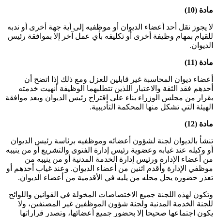
مادة (10)
لا يجوز نقل أحد أعضاء الديوان أو موظفيه إلى أية جهة أخرى أو ندبه
للقيام بمهام وظيفة أخرى أو تكليفه بأي عمل آخر إلا بموافقة رئيس
الديوان.
مادة (11)
أعضاء ديوان المحاسبة غير قابلين للعزل ومع ذلك إذا اتضح أن
أحدهم فقد الثقة والاعتبار اللذين تتطلبهما الوظيفة أنهيت خدمته
بقرار من مجلس الوزراء بناء على اقتراح رئيس الديوان وبعد موافقة
الهيئة التي تشكل منها المحكمة التأديبية.
مادة (12)
تنشأ بالديوان لجنة لشؤون أعضائه وموظفيه برئاسة رئيس الديوان
أو وكيله عند غيابه وعضوية رئيس إدارة الفتوى والتشريع أو من ينيبه
من أعضاء الإدارة ورئيس إدارة الخدمة المدنية أو من ينيبه من
موظفي الإدارة وأقدم اثنين من أعضاء الديوان. وعند غياب أحدهم أو
تعذر حضوره يحل محله من يليه في الأقدمية من أعضاء الديوان.
وتكون لهذه اللجنة جميع الاختصاصات المخولة في القوانين واللوائح
للجنة الخدمة المدنية ولجنة شؤون الموظفين غير المصنفين، ولا
يكون اجتماعها صحيحا إلا بحضور جميع أعضائها، وتصدر قراراتها