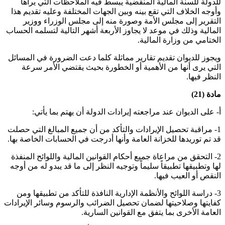
للدولة للسنة المالية المنقضية يبسط فيه الملاحظات التي يراها
وأوجه الخلاف التي تقع بينه وبين الجهات المختلفة وعليه تقديم هذا
التقرير إلى مجلس الأمة وصورة منه إلى مجلس الوزراء ووزير
المالية وذلك في موعد لا يجاوز الأربعة أشهر التالية لتسلمه الحساب
الختامي من وزارة المالية.
ويجوز للديوان تقديم تقارير مماثلة كلما دعت الضرورة في المسائل
التي يرى أنها من الأهمية أو الخطورة بحيث يقتضي الأمر سرعة
النظر فيها.
مادة (21)
أ- على الديوان عند مراجعته إيرادات الدولة أن يهتم بما يأتي:
1- مراقبة تحصيل الإيرادات والتأكد من أن جميع المبالغ التي حصلت
قد تم توريدها للخزانة العامة وأنها أدرجت في الحسابات الخاصة بها.
2- التحقق من مراعاة جميع أحكام القوانين المالية واللوائح المنفذة
لها وتطبيقها تطبيقاً سليماً وتوجيه النظر إلى ما قد يبدو له من أوجه
النقص أو العيب فيها.
3- دراسة اللوائح والأنظمة الإدارية النافذة للتأكد من تطبيقها ومن
كفايتها وصلاحيتها لضمان تحصيل الضرائب والرسوم وسائر الإيرادات
العامة الأخرى بما يتفق مع القوانين السارية.