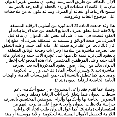
الإذن بالتعاقد عن طريق الممارسة، ويجب أن يتضمن تقرير الديوان
بيان ما إذا كانت الاعتمادات الواردة بالخطة أو المدرجة بالميزانية
تسمح بالارتباط أو التعاقد أو الصرف وبما قد يكون له من ملاحظات
على موضوع التعاقد وشروطه.
هذا وقد جمعت المادة 23 المذكورة بين أسلوبي الرقابة المسبقة
واللاحقة فيما يتعلق بصرف المبالغ الناتجة عن هذه الارتباطات أو
العقود فنصت في البند 5 على أنه يتعين على الديوان أن يتأكد قبل
الصرف من صحة الوثائق والمستندات المتعلقة بصرف أي مبلغ إذا
كان ذلك ناتجا عن عقد تزيد قيمته على مائة ألف جنيه، وعليه التحقق
بعد الصرف مباشرة من سلامة الإجراءات وصحة الوثائق المتعلقة
بالعقود التي تزيد قيمة كل منها على عشرة آلاف جنيه ولا تجاوز مائة
ألف جنيه وعلى الموظفين المختصين بأداء هذه المدفوعات إخطار
الديوان بذلك مع إرسال صور العقود المذكورة إليه بعد الصرف
مباشرة (بند 6( وتسري أحكام المادة 23 على وزارات الحكومة
ومصالحها كما تنطبق بالنسبة إلى جميع المؤسسات العامة، والهيئات
العامة الخاضعة لرقابة الديون (بند 7(.
وفضلا عما تقدم فقد راعى المشروع- في جميع أحكامه- دعم
سلطات الديوان فيما يتعلق بإجراءات الرقابة ومداها وإيضاح
النصوص الخاصة بها وأحكامها وإلزام الموظفين المختصين بالصرف
بدراسة ملاحظات الديوان والإجابة فورا على ما يوجه إليهم من
استفسارات (مادة 26) كما خول الديوان طلب اتخاذ الإجراءات
اللازمة لتحصيل الأموال المستحقة للحكومة أو لأية مؤسسة أو هيئة