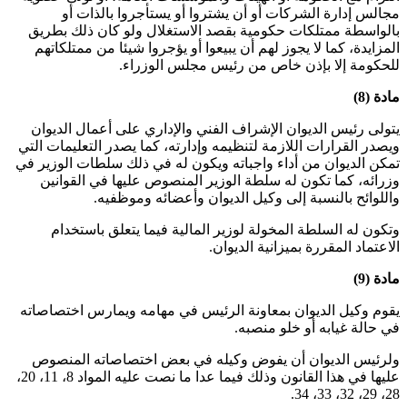
مجالس إدارة الشركات أو أن يشتروا أو يستأجروا بالذات أو
بالواسطة ممتلكات حكومية بقصد الاستغلال ولو كان ذلك بطريق
المزايدة، كما لا يجوز لهم أن يبيعوا أو يؤجروا شيئا من ممتلكاتهم
للحكومة إلا بإذن خاص من رئيس مجلس الوزراء.
مادة (8)
يتولى رئيس الديوان الإشراف الفني والإداري على أعمال الديوان
ويصدر القرارات اللازمة لتنظيمه وإدارته، كما يصدر التعليمات التي
تمكن الديوان من أداء واجباته ويكون له في ذلك سلطات الوزير في
وزرائه، كما تكون له سلطة الوزير المنصوص عليها في القوانين
واللوائح بالنسبة إلى وكيل الديوان وأعضائه وموظفيه.
وتكون له السلطة المخولة لوزير المالية فيما يتعلق باستخدام
الاعتماد المقررة بميزانية الديوان.
مادة (9)
يقوم وكيل الديوان بمعاونة الرئيس في مهامه ويمارس اختصاصاته
في حالة غيابه أو خلو منصبه.
ولرئيس الديوان أن يفوض وكيله في بعض اختصاصاته المنصوص
عليها في هذا القانون وذلك فيما عدا ما نصت عليه المواد 8، 11، 20،
28، 29، 32، 33، 34.