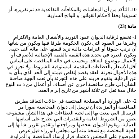
10- التأكد من أن المعاشات والمكافآت التقاعدية قد تم تقريرها أو
تسويتها وفقا لأحكام القوانين واللوائح السارية.
مادة (23)
1- تخضع لرقابة الديوان عقود التوريد والأشغال العامة والالتزام
وغيرها من العقود التي تكون الحكومة طرفا فيها ويكون من شأنها
أن ترتب حقوقا أو التزامات مالية تزيد قيمتها على مائة ألف جنيه.
وتكون العبرة في تحديد هذه القيمة بالقيمة الإجمالية للأصناف أو
الأعمال موضوع التعاقد. وبحسب في حالة المناقصة على أساس
أقل الأسعار بالعطاءات المقدمة المستوفية للشروط. ولا تجوز في
هذه الأحوال تجزئة العقد بقصد إنقاص قيمته إلى الحد الذي ينأى به
عن الرقابة. وتقوم قرينه على هذه التجزئة بأن تعمد الجهة صاحبة
الشأن إلى طرح مناقصة أخرى عن أصناف أو أعمال من ذات النوع
خلال مدة تقل عن ثلاثة أشهر من تاريخ إبرام العقد.
2- على الوزارة أو المصلحة المختصة في حالات التعاقد بطريق
المناقصة أو المزايدة أن ترسل إلى ديوان المحاسبة صورا من
الرسائل التي تبعث بها إلى لجنة العطاءات في هذا الشأن مشفوعة
بصور من الشروط العامة والتقديرات التي تطرح على أساسها
العملية، ويقوم الديوان بفحصها ومراجعتها وتقديم تقرير بشأنها إلى
الجهة المختصة مع نسخة منه إلى مجلس الوزراء قبل عرض
الموضوع على المجلس لاعتماد قرار إرساء المناقصة أو المزايدة.