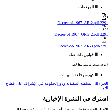
المرفقات
2291-Decree-of-1967_AR-2.pdf
2291-Decree-of-1967_ORG-2.pdf
2291-Decree-of-1967_AR-3.pdf
قوانين ذات صلة
لا يوجد نصوص مرتبطة بهذا النص
فهرس قاعدة البيانات
الجزء III: السلطة التنفيذية ودورالحكومة في الإشراف على قطاع
الأمن
اشترك في النشرة الإخبارية
الأخبار الجيدة فقط ، لن تصل أي رسائل غير مرغوب فيها إلى