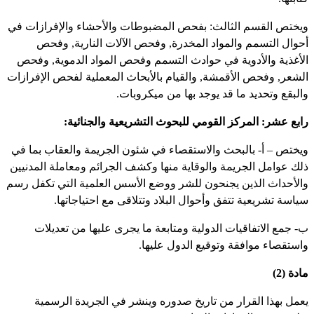
ويختص القسم الثالث: بفحص المضبوطات والأحشاء والإفرازات في
أحوال التسمم والمواد المخدرة, وفحص الآلات النارية, وفحص
الأغذية والأدوية في حوادث التسمم وفحص المواد الدموية, وفحص
الشعر, وفحص الأقمشة, والقيام بالأبحاث المعملية لفحص الإفرازات
والبقع وتحديد ما قد يوجد بها من ميكروبات.
رابع عشر: المركز القومي للبحوث التشريعية والجنائية:
ويختص – أ- بالبحث والاستقصاء في شئون الجريمة والعقاب بما في
ذلك عوامل الجريمة والوقاية منها وكشف الجرائم ومعاملة المدنيين
والأحداث الذين يجنحون للشر ووضع الأسس العلمية التي تكفل رسم
سياسة تشريعية تتفق وأحوال البلاد وتتلاقى مع احتياجاتها.
ب- جمع الاتفاقيات الدولية ومتابعة ما يجرى عليها من تعديلات
واستقصاء موافقة وتوقيع الدول عليها.
مادة (2)
يعمل بهذا القرار من تاريخ صدوره وينشر في الجريدة الرسمية