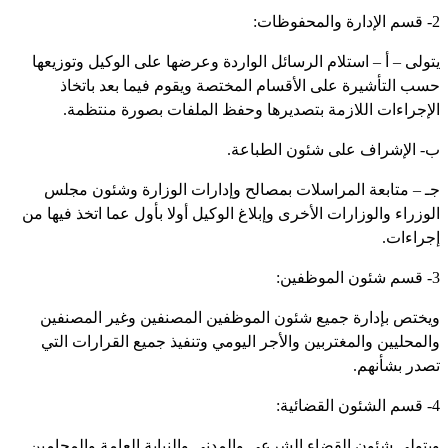
2- قسم الإدارة والمحفوظات:
يتولى – أ – استلام الرسائل الواردة وعرضها على الوكيل وتوزيعها
حسب التأشيرة على الأقسام المختصة ويقوم فيما بعد باتخاذ
الإجراءات اللازمة بتصديرها وحفظ الملفات بصورة منتظمة.
ب- الإشراف على شئون الطباعة.
جـ – متابعة المراسلات بمصالح وإدارات الوزارة وشئون مجلس
الوزراء والوزارات الأخرى وإبلاغ الوكيل أولا بأول عما اتخذ فيها من
إجراءات.
3- قسم شئون الموظفين:
ويختص بإدارة جميع شئون الموظفين المصنفين وغير المصنفين
والمحليين والمغتربين والأجر اليومي وتنفيذ جميع القرارات التي
تصدر بشأنهم.
4- قسم الشئون القضائية:
ويتولى شئون القضاء الشرعي والمدني والنيابة العامة والمحامين