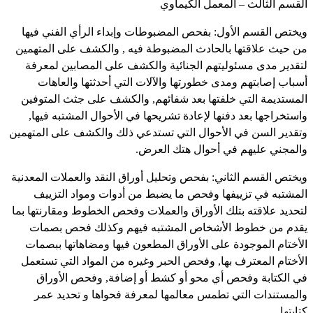
القسم الثالث – المعمل الكيماوي
ويختص القسم الأول: بفحص المضبوطات وإبداء الرأي الفني فيها
من حيث علاقتها بالحادث المضبوطة فيه , والكشف على المتهمين
لتقدير مدى مسئوليتهم الجنائية والكشف على المصابين لمعرفة
أسباب إصابتهم ومدى خطورتها والآلات التي أحدثتها والعاهات
المستديمة التي خلفتها بعد شفائهم, والكشف على جثث المتوفين
واستخراجها بعد دفنها لإعادة تشريحها في الأحوال المشتبه فيها,
وتقدير السن في الأحوال التي تستدعي ذلك والكشف على المتهمين
والمجني عليهم في أحوال هتك العرض.
ويختص القسم الثاني: بفحص وتحليل أوراق النقد والعملات المعدنية
المشتبه في تزييفها وفحص ما يضبط من أدوات ومواد التزييف
لتحديد علاقته بتلك الأوراق والعملات وفحص الخطوط ومقارنتها بما
يقدم من خطوط الأشخاص المشتبه فيهم وكذلك فحص بصمات
الأختام الموجودة على الأوراق المطعون فيها ومضاهاتها ببصمات
الأختام المعترف بها, وفحص الحبر وغيره من المواد التي تستعمل
في الكتابة وفحص أي محو أو كشط أو إضافة, وفحص الأوراق
والمستندات التي تطمس معالمها لمعرفة فحواها و تحديد عمر
كتابتها.