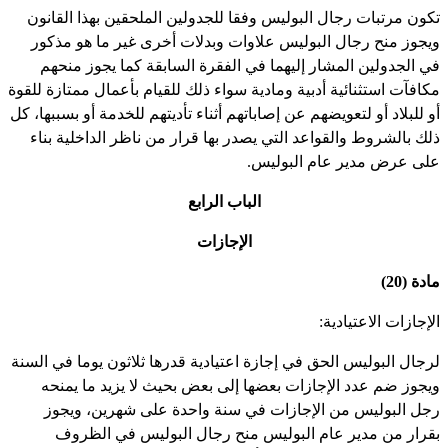
كون مرتبات رجال البوليس وفقا للجدولين الملحقين بهذا القانون
يجوز منح رجال البوليس علاوات وبدلات أخرى غير ما هو مذكور
ي الجدولين المشار إليهما في الفقرة السابقة كما يجوز منحهم
كافآت استثنائية أدبية ومادية سواء ذلك للقيام بأعمال ممتازة للقوة
و للبلاد أو لتعويضهم عن إصاباتهم أثناء تأديتهم للخدمة أو بسببها، كل
لك بالشروط والقواعد التي يصدر بها قرار من ناظر الداخلية بناء
لى عرض مدير عام البوليس.
الباب الرابع
الإجازات
دة (20)
لإجازات الاعتيادية:
رجال البوليس الحق في إجازة اعتيادية قدرها ثلاثون يوما في السنة
يجوز ضم عدد الإجازات بعضها إلى بعض بحيث لا يزيد ما يمنحه
جل البوليس من الإجازات في سنة واحدة على شهرين، ويجوز
قرار من مدير عام البوليس منح رجال البوليس في الظروف