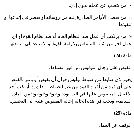
ون إذن.
8- من يعصى الأوامر الصادرة إليه من رؤسائه أو يقصر في إتباعها أو
فيذها.
9- من يرتكب أي عمل ضد النظام العام أو ضد نظام القوة أو أي
مل آخر من شأنه المساس بكرامة القوة أو الإساءة إلى سمعتها.
دة (24)
لقبض على رجال البوليس من غير الضباط:
جوز لأي ضابط من ضباط بوليس فزان أن يقبض أو يأمر بالقبض
لى أي فرد من أفراد القوة من غير الضباط، وذلك إذا أرتكب أحد
الأفعال المنصوص عليها في الب نود3 و4 و5 و6 و8 و9 من المادة
لسابقة، ويجب في هذه الحالة إحالة المقبوض عليه إلى التحقيق.
دة (25)
لوقف عن العمل