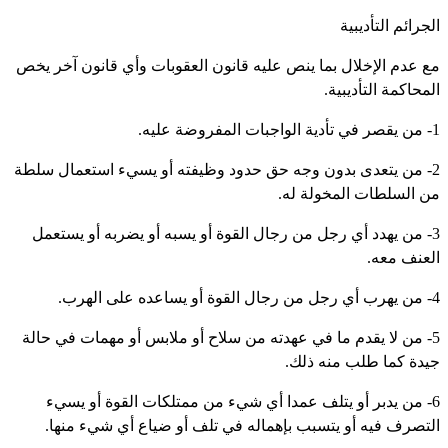
جرائم التأديبية
ع عدم الإخلال بما ينص عليه قانون العقوبات وأي قانون آخر يخص
لمحاكمة التأديبية.
روضة عليه.
2- من يتعدى بدون وجه حق حدود وظيفته أو يسيء استعمال سلطة
ن السلطات المخولة له.
3- من يهدد أي رجل من رجال القوة أو يسبه أو يضربه أو يستعمل
لعنف معه.
ده على الهرب.
5- من لا يقدم ما في عهدته من سلاح أو ملابس أو مهمات في حالة
يدة كما طلب منه ذلك.
6- من يدبر أو يتلف عمدا أي شيء من ممتلكات القوة أو يسيء
لتصرف فيه أو يتسبب بإهماله في تلف أو ضياع أي شيء منها.